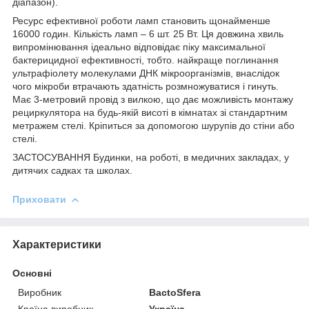
діапазон).
Ресурс ефективної роботи ламп становить щонайменше
16000 годин. Кількість ламп – 6 шт. 25 Вт. Ця довжина хвиль
випромінювання ідеально відповідає піку максимальної
бактерицидної ефективності, тобто. найкраще поглинання
ультрафіолету молекулами ДНК мікроорганізмів, внаслідок
чого мікроби втрачають здатність розмножуватися і гинуть.
Має 3-метровий провід з вилкою, що дає можливість монтажу
рециркулятора на будь-якій висоті в кімнатах зі стандартним
метражем стелі. Кріпиться за допомогою шурупів до стіни або
стелі.
ЗАСТОСУВАННЯ Будинки, на роботі, в медичних закладах, у
дитячих садках та школах.
Приховати
Характеристики
Основні
Виробник
BactoSfera
Країна виробник
Україна