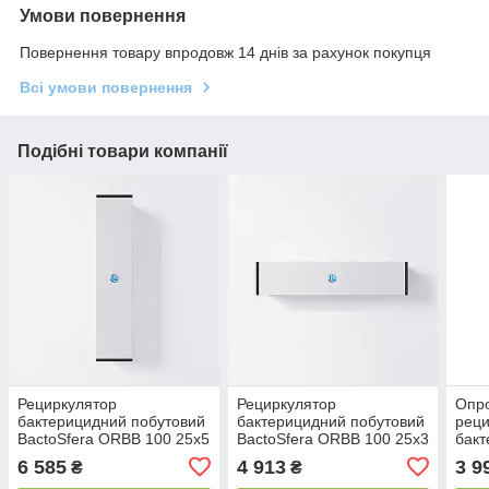
Умови повернення
Повернення товару впродовж 14 днів за рахунок покупця
Всі умови повернення
Подібні товари компанії
Рециркулятор
Рециркулятор
Опр
бактерицидний побутовий
бактерицидний побутовий
реци
BactoSfera ORBB 100 25х5
BactoSfera ORBB 100 25х3
бакт
(Безозоновий)
(Безозоновий)
Bact
6 585
4 913
3 9
₴
₴
Vert