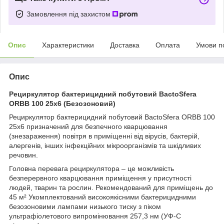
Замовлення під захистом
Опис
Характеристики
Доставка
Оплата
Умови п
Опис
Рециркулятор бактерицидний побутовий BactoSfera
ORBB 100 25х6 (Безозоновий)
Рециркулятор бактерицидний побутовий BactoSfera ORBB 100
25x6 призначений для безпечного кварцювання
(знезараження) повітря в приміщенні від вірусів, бактерій,
алергенів, інших інфекційних мікроорганізмів та шкідливих
речовин.
Головна перевага рециркулятора – це можливість
безперервного кварцювання приміщення у присутності
людей, тварин та рослин. Рекомендований для приміщень до
45 м² Укомплектований високоякісними бактерицидними
безозоновими лампами низького тиску з піком
ультрафіолетового випромінювання 257,3 нм (УФ-С