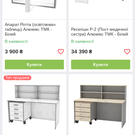
Апарат Ротта (освітлювач
таблиць) Алюмікс ТМК -
Ресепшн Р-2 (Пост медичної
Білий
сестри) Алюмікс ТМК - Білий
В наявності
В наявності
3 900
34 390
₴
₴
Купити
Купити
Топ продажів