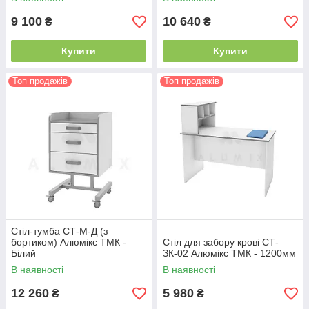
9 100
10 640
₴
₴
Купити
Купити
Топ продажів
Топ продажів
Стіл-тумба СТ-М-Д (з
бортиком) Алюмікс ТМК -
Стіл для забору крові СТ-
Білий
ЗК-02 Алюмікс ТМК - 1200мм
В наявності
В наявності
12 260
5 980
₴
₴