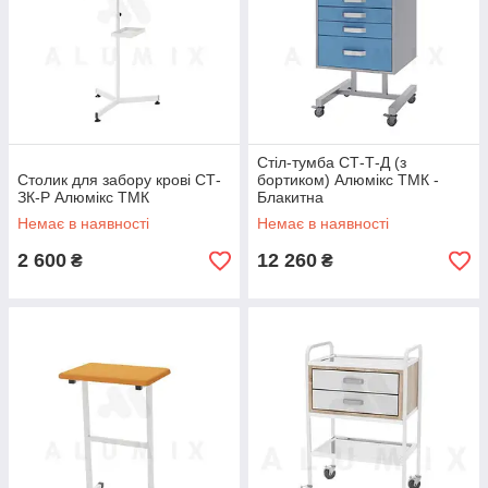
Стіл-тумба СТ-Т-Д (з
Столик для забору крові СТ-
бортиком) Алюмікс ТМК -
ЗК-Р Алюмікс ТМК
Блакитна
Немає в наявності
Немає в наявності
2 600
12 260
₴
₴