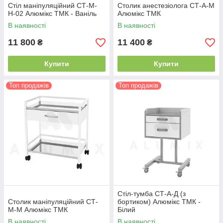
Стіл маніпуляційний СТ-М-
Столик анестезіолога СТ-А-М
Н-02 Алюмікс ТМК - Ваніль
Алюмікс ТМК
В наявності
В наявності
11 800
11 400
₴
₴
Купити
Купити
Топ продажів
Топ продажів
Стіл-тумба СТ-А-Д (з
Столик маніпуляційний СТ-
бортиком) Алюмікс ТМК -
М-М Алюмікс ТМК
Білий
В наявності
В наявності