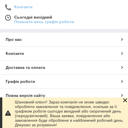
Контакти
Сьогодні вихідний
Показати весь графік роботи
Про нас
Контакти
Доставка та оплата
Графік роботи
Повна версія сайту
Шановний клієнт! Зараз компанія не може швидко
обробляти замовлення та повідомлення, оскільки за її
Сайт створено на маркетплейсі
Prom.ua
графіком роботи сьогодні вихідний або скорочений день
(передсвятковий). Ваша заявка, повідомлення або
замовлення буде оброблене в найближчий робочий день.
Політика конфіденційності
Дякуємо за розуміння!