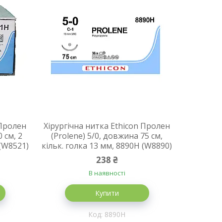
 Пролен
Хірургічна нитка Ethicon Пролен
 см, 2
(Prolene) 5/0, довжина 75 см,
 (W8521)
кільк. голка 13 мм, 8890H (W8890)
238 ₴
В наявності
Купити
8890H