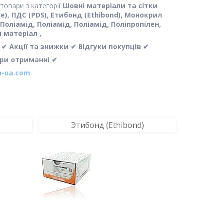
овари з категорії
Шовні матеріали та сітки
ene), ПДС (PDS), Етибонд (Ethibond), Монокрил
, Поліамід, Поліамід, Поліамід, Поліпропілен,
 матеріал ,
 Акції та знижки ✔ Відгуки покупців ✔
при отриманні ✔
-ua.com
Этибонд (Ethibond)