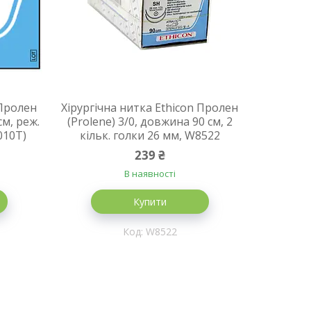
 Пролен
Хірургічна нитка Ethicon Пролен
см, реж.
(Prolene) 3/0, довжина 90 см, 2
010T)
кільк. голки 26 мм, W8522
239 ₴
В наявності
Купити
W8522