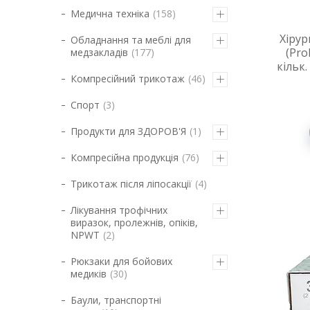
Медична техніка
158
Хірур
Обладнання та меблі для
(Pro
медзакладів
177
кільк.
Компресійний трикотаж
46
Спорт
3
Продукти для ЗДОРОВ'Я
1
Компресійна продукція
76
Трикотаж після ліпосакції
4
Лікування трофічних
виразок, пролежнів, опіків,
NPWT
2
Рюкзаки для бойових
медиків
30
Баули, транспортні