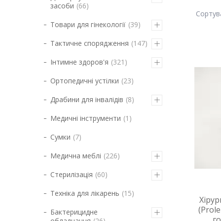
засоби
66
Товари для гінекології
39
Тактичне спорядження
147
Інтимне здоров'я
321
Ортопедичні устілки
23
Драбини для інвалідів
8
Медичні інструменти
1
Сумки
7
Медична меблі
226
Стерилізація
60
Техніка для лікарень
15
Хірур
(Prol
Бактерицидне
г
обладнання
26