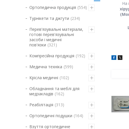
На 
Ортопедична продукція
554
хіру
(Mon
Турнікети та джгути
234
Перев'язувальні матеріали,
готові перев'язувальні
засоби і медичні
пов'язки
321
Компресійна продукція
192
Медична техніка
599
Крісла медичні
102
Обладнання та меблі для
медзакладів
162
Реабілітація
313
Ортопедичні подушки
164
Взуття ортопедичне