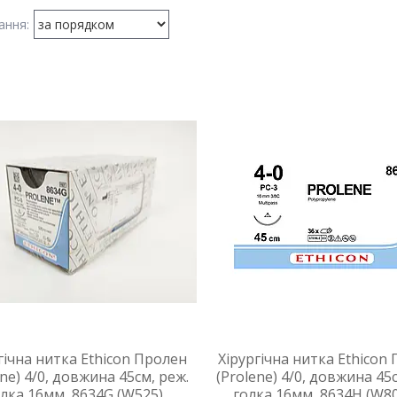
гічна нитка Ethicon Пролен
Хірургічна нитка Ethicon
ene) 4/0, довжина 45см, реж.
(Prolene) 4/0, довжина 45
олка 16мм, 8634G (W525)
голка 16мм, 8634H (W8