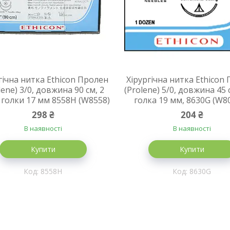
гічна нитка Ethicon Пролен
Хірургічна нитка Ethicon
lene) 3/0, довжина 90 см, 2
(Prolene) 5/0, довжина 45 
. голки 17 мм 8558H (W8558)
голка 19 мм, 8630G (W8
298 ₴
204 ₴
В наявності
В наявності
Купити
Купити
8558H
8630G