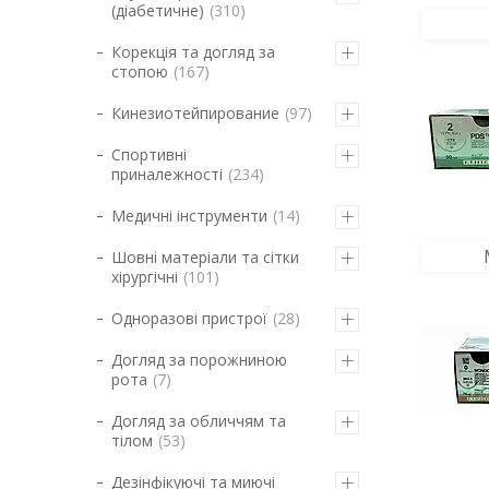
(діабетичне)
310
Корекція та догляд за
стопою
167
Кинезиотейпирование
97
Спортивні
приналежності
234
Медичні інструменти
14
Шовні матеріали та сітки
хірургічні
101
Одноразові пристрої
28
Догляд за порожниною
рота
7
Догляд за обличчям та
тілом
53
Дезінфікуючі та миючі