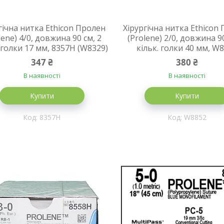
гічна нитка Ethicon Пролен
Хірургічна нитка Ethicon
lene) 4/0, довжина 90 см, 2
(Prolene) 2/0, довжина 90
 голки 17 мм, 8357H (W8329)
кільк. голки 40 мм, W
347 ₴
380 ₴
В наявності
В наявності
Купити
Купити
8357H
W8852