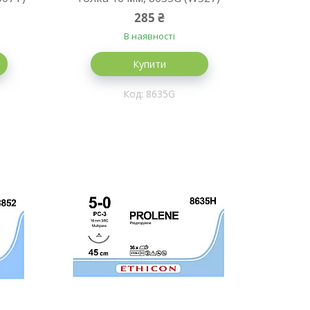
285 ₴
В наявності
Купити
8635G