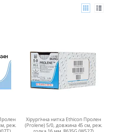
 Пролен
Хірургічна нитка Ethicon Пролен
см, реж.
(Prolene) 5/0, довжина 45 см, реж.
007T)
голка 16 мм, 8635G (W527)