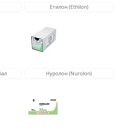
Етилон (Ethilon)
іал
Нуролон (Nurolon)