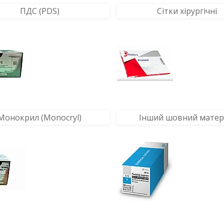
ПДС (PDS)
Сітки хірургічні
Монокрил (Monocryl)
Інший шовний матер