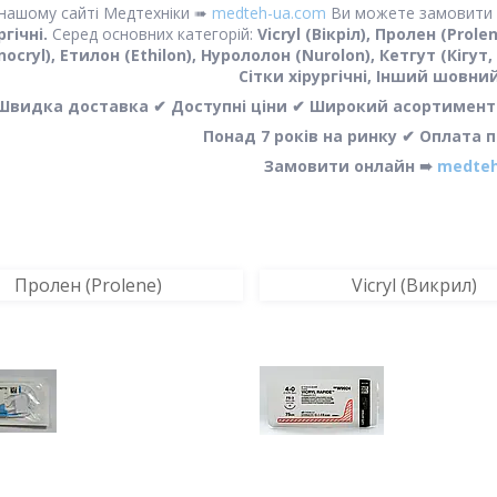
нашому сайті Медтехніки ➠
medteh-ua.com
Ви можете замовити т
ргічні.
Серед основних категорій:
Vicryl (Вікріл), Пролен (Prol
ocryl), Етилон (Ethilon), Нурололон (Nurolon), Кетгут (Кігут
Сітки хірургічні, Інший шовний
Швидка доставка ✔ Доступні ціни ✔ Широкий асортимент ✔
Понад 7 років на ринку ✔ Оплата 
Замовити онлайн ➠
medteh
Пролен (Prolene)
Vicryl (Викрил)