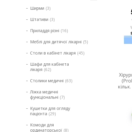
Ширми
3
Штативи
3
Приладдя різні
16
Меблі для дитячої лікарні
5
Столи в кабінет лікаря
45
Шафи для кабінета
лікаря
62
Хірур
(Pro
Столики медичні
63
кільк
Ліжка медичні
функціональні
7
Кушетки для огляду
пацієнта
29
Комоди для
ординаторської
8