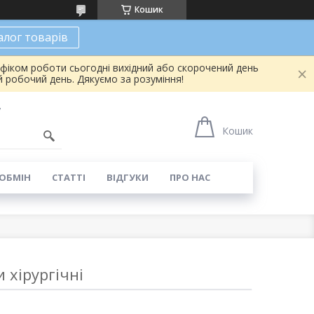
Кошик
алог товарів
афіком роботи сьогодні вихідний або скорочений день
 робочий день. Дякуємо за розуміння!
7
Кошик
 ОБМІН
СТАТТІ
ВІДГУКИ
ПРО НАС
 хірургічні