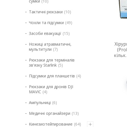
сумки
10
Тактичні рюкзаки
10
Чохли та підсумки
49
Засоби евакуації
15
Хірур
Ножиці атравматичні,
мультитули
7
(Pro
кільк
Рюкзаки для терміналів
зв'язку Starlink
5
Підсумки для планшетів
4
Рюкзаки для дронів DJI
MAVIC
4
Ампульниці
6
Медичні органайзери
13
Кинезиотейпирование
64