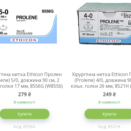
гічна нитка Ethicon Пролен
Хірургічна нитка Ethicon
lene) 5/0, довжина 90 см, 2
(Prolene) 4/0, довжина 90
. голки 17 мм, 8556G (W8556)
кільк. голки 26 мм, 8521H
279 ₴
249 ₴
В наявності
В наявності
Купити
Купити
8556G
8521H