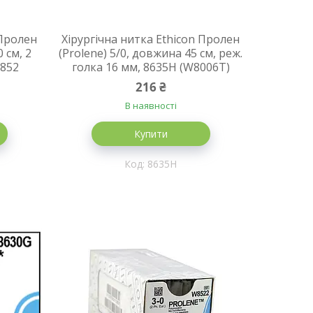
 Пролен
Хірургічна нитка Ethicon Пролен
 см, 2
(Prolene) 5/0, довжина 45 см, реж.
8852
голка 16 мм, 8635H (W8006T)
216 ₴
В наявності
Купити
8635H