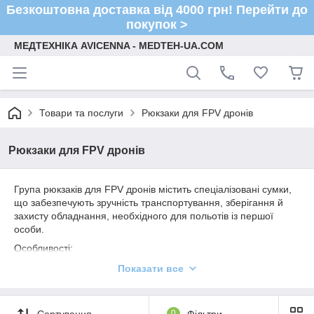
Безкоштовна доставка від 4000 грн! Перейти до
покупок >
МЕДТЕХНІКА AVICENNA - MEDTEH-UA.COM
Товари та послуги
Рюкзаки для FPV дронів
Рюкзаки для FPV дронів
Група рюкзаків для FPV дронів містить спеціалізовані сумки,
що забезпечують зручність транспортування, зберігання й
захисту обладнання, необхідного для польотів із першої
особи.
Особливості:
М'які, міцні вставки запобігають пошкодженню під час
Показати все
транспортування, а також дають змогу зберігати дрон і
аксесуари в одному місці.
Вологонепроникні та пилозахисні рюкзаки
Сортування
0
Фільтри