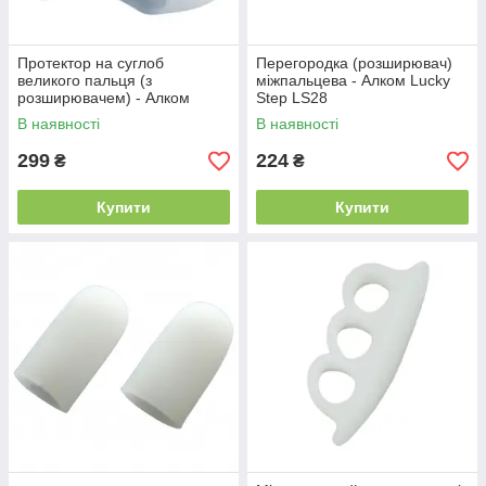
Протектор на суглоб
Перегородка (розширювач)
великого пальця (з
міжпальцева - Алком Lucky
розширювачем) - Алком
Step LS28
Lucky Step LS21
В наявності
В наявності
299
224
₴
₴
Купити
Купити