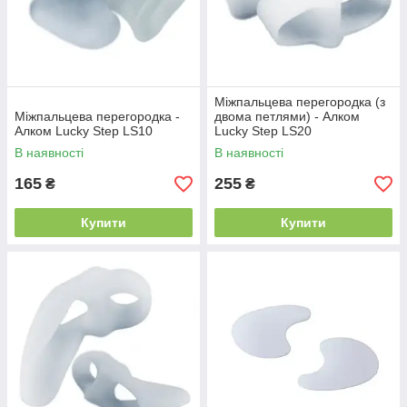
Міжпальцева перегородка (з
Міжпальцева перегородка -
двома петлями) - Алком
Алком Lucky Step LS10
Lucky Step LS20
В наявності
В наявності
165
255
₴
₴
Купити
Купити