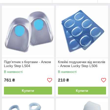
Підп'ятник з бортами - Алком
Клейкі подушечки від мозолів
Lucky Step LS04
- Алком Lucky Step LS06
В наявності
В наявності
761
210
₴
₴
Купити
Купити