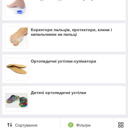
Понад 7 років на ринку ✔ Оплата при отриманні ✔
Замовити онлайн ➠
medteh-ua.com
Коректори пальців, протектори, клини і
напальчники на пальці
Ортопедичні устілки-супінатори
Дитячі ортопедичні устілки
Сортування
0
Фільтри