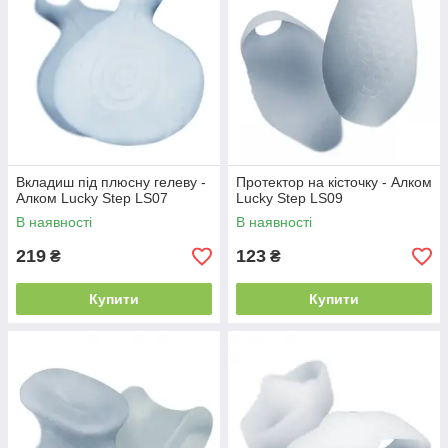
Вкладиш під плюсну гелеву -
Протектор на кісточку - Алком
Алком Lucky Step LS07
Lucky Step LS09
В наявності
В наявності
219
123
₴
₴
Купити
Купити