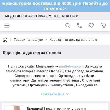
Безкоштовна доставка від 4000 грн! Перейти до
покупок >
МЕДТЕХНІКА AVICENNA - MEDTEH-UA.COM
Товари та послуги
Корекція та догляд за стопою
Корекція та догляд за стопою
На нашому сайті Медтехніки ➠
medteh-ua.com
Ви можете
замовити товари з категорії
Корекція та догляд за стопою
.
Серед основних категорій:
Ортопедичні устілки-
супінатори, Дитячі ортопедичні устілки , Спортивні
устілки , Ортопедичні напівустілки , Вкладиші та
підп'ятники у взуття, Коректори пальців, протектори,
Показати все
клинці та напальчники на пальці.
Швидка доставка ✔ Доступні ціни ✔ Широкий
асортимент ✔ Акції та знижки ✔ Відгуки покупців ✔
Вкладиші і подпяточники у взуття