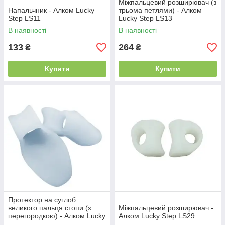
Міжпальцевий розширювач (з
Напальчник - Алком Lucky
трьома петлями) - Алком
Step LS11
Lucky Step LS13
В наявності
В наявності
133
264
₴
₴
Купити
Купити
Протектор на суглоб
великого пальця стопи (з
Міжпальцевий розширювач -
перегородкою) - Алком Lucky
Алком Lucky Step LS29
Step LS22