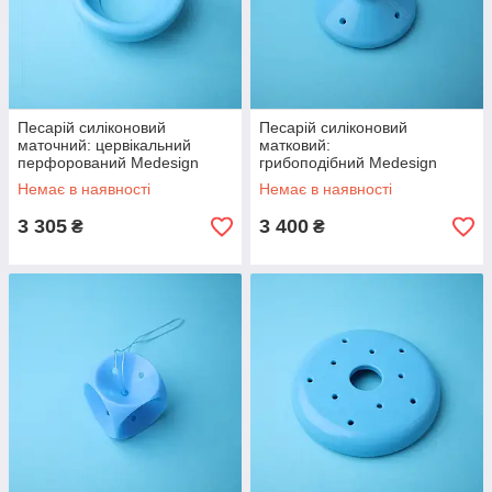
Песарій силіконовий
Песарій силіконовий
маточний: цервікальний
матковий:
перфорований Medesign
грибоподібний Medesign
Немає в наявності
Немає в наявності
3 305
3 400
₴
₴