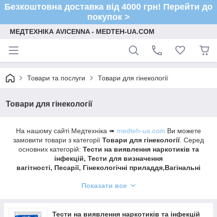
Безкоштовна доставка від 4000 грн! Перейти до
покупок >
МЕДТЕХНІКА AVICENNA - MEDTEH-UA.COM
Товари та послуги
Товари для гінекології
Товари для гінекології
На нашому сайті Медтехніка ➠
medteh-ua.com
Ви можете
замовити товари з категорії
Товари для гінекології
. Серед
основних категорій:
Тести на виявлення наркотиків та
інфекцій, Тести для визначення
вагітності, Песарії, Гінекологічні приладдя,Вагінальні
тренажери
Показати все
Швидка доставка ✔ Доступні ціни ✔ Широкий
асортимент ✔ Акції та знижки ✔ Відгуки покупців ✔
Понад 7 років на ринку ✔ Оплата при отриманні ✔
Тести на виявлення наркотиків та інфекцій