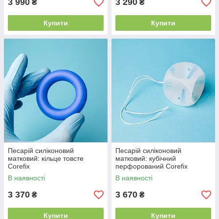
3 990
3 290
₴
₴
Купити
Купити
Песарій силіконовий
Песарій силіконовий
матковий: кільце товсте
матковий: кубічний
Corefix
перфорований Corefix
В наявності
В наявності
3 370
3 670
₴
₴
Купити
Купити