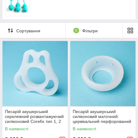
Сортування
0
Фільтри
Песарій акушерський
Песарій акушерський
серкляжний розвантажуючий
силіконовий маточний:
силіконовий Corefix тип 1, 2
цервікальний перфорований
Corefix
В наявності
В наявності