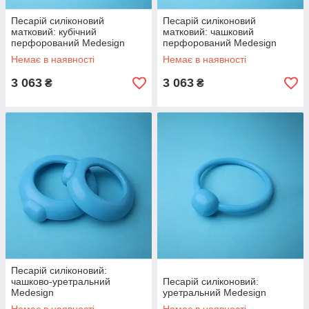
Песарій силіконовий
Песарій силіконовий
матковий: кубічний
матковий: чашковий
перфорований Medesign
перфорований Medesign
Немає в наявності
Немає в наявності
3 063
3 063
₴
₴
Песарій силіконовий:
чашково-уретральний
Песарій силіконовий:
Medesign
уретральний Medesign