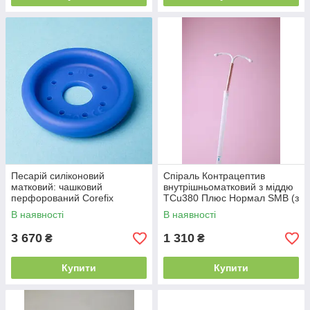
Песарій силіконовий
Спіраль Контрацептив
матковий: чашковий
внутрішньоматковий з міддю
перфорований Corefix
ТCu380 Плюс Нормал SMB (з
маточним зондом)
В наявності
В наявності
3 670
1 310
₴
₴
Купити
Купити