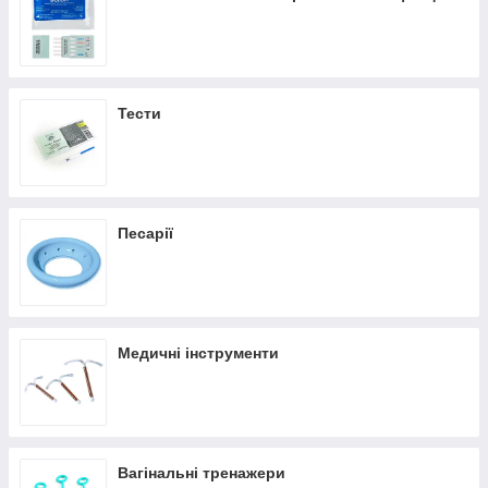
Замовити онлайн ➠
medteh-ua.com
Тести
Песарії
Медичні інструменти
Вагінальні тренажери