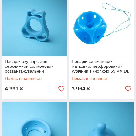
Песарій акушерський
Песарій силіконовий
серкляжний силіконовий
матковий: перфорований
розвантажувальний
кубічний з кнопкою 55 мм Dr.
Hamann&Jorde тип 1, 2
Arabin
Немає в наявності
Немає в наявності
4 391
3 964
₴
₴