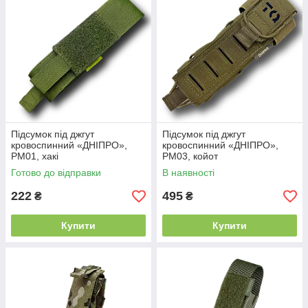
Підсумок під джгут
Підсумок під джгут
кровоспинний «ДНІПРО»,
кровоспинний «ДНІПРО»,
РМ01, хакі
РМ03, койот
Готово до відправки
В наявності
222
495
₴
₴
Купити
Купити