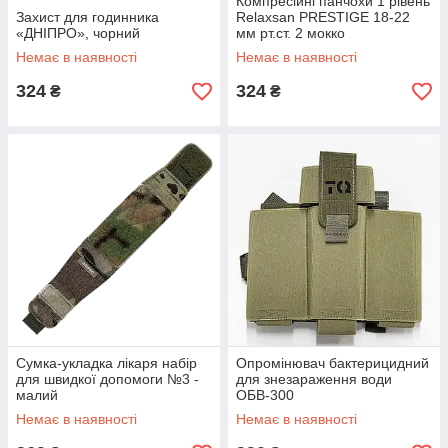
Компресійні панчохи 1 рівень
Захист для годинника
Relaxsan PRESTIGE 18-22
«ДНІПРО», чорний
мм рт.ст. 2 мокко
Немає в наявності
Немає в наявності
324
324
₴
₴
Сумка-укладка лікаря набір
Опромінювач бактерицидний
для швидкої допомоги №3 -
для знезараження води
малий
ОБВ-300
Немає в наявності
Немає в наявності