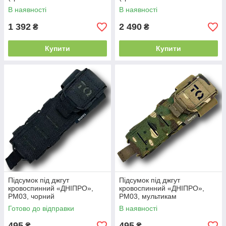
пояс), PM27, койот
пояс), PM27 GEN 2,
В наявності
В наявності
мультикам
1 392
2 490
₴
₴
Купити
Купити
Підсумок під джгут
Підсумок під джгут
кровоспинний «ДНІПРО»,
кровоспинний «ДНІПРО»,
РМ03, чорний
РМ03, мультикам
Готово до відправки
В наявності
495
495
₴
₴