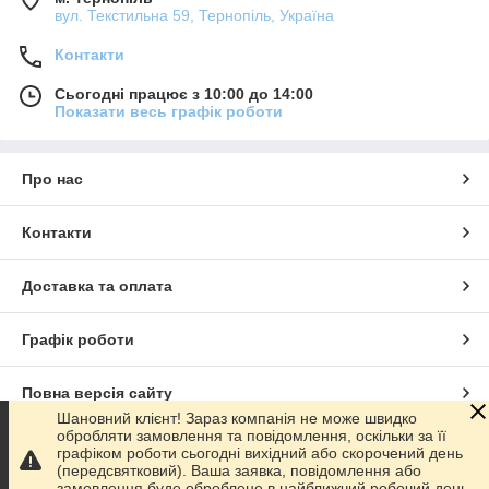
вул. Текстильна 59, Тернопіль, Україна
Контакти
Сьогодні працює з 10:00 до 14:00
Показати весь графік роботи
Про нас
Контакти
Доставка та оплата
Графік роботи
Повна версія сайту
Шановний клієнт! Зараз компанія не може швидко
обробляти замовлення та повідомлення, оскільки за її
Сайт створено на маркетплейсі
Prom.ua
графіком роботи сьогодні вихідний або скорочений день
(передсвятковий). Ваша заявка, повідомлення або
замовлення буде оброблене в найближчий робочий день.