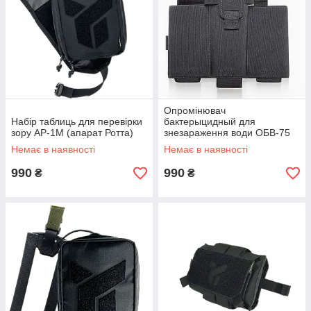
Опромінювач
Набір таблиць для перевірки
бактерыцидный для
зору АР-1М (апарат Ротта)
знезараження води ОБВ-75
Немає в наявності
Немає в наявності
990
990
₴
₴