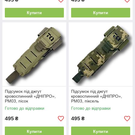
Купити
Купити
Підсумок під джгут
Підсумок під джгут
кровоспинний «ДНІПРО»,
кровоспинний «ДНІПРО»,
РМ03, пісок
РМ03, піксель
Готово до відправки
Готово до відправки
495
495
₴
₴
Купити
Купити