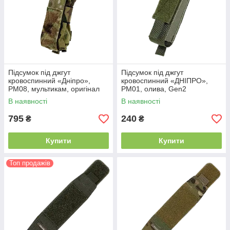
Підсумок під джгут
Підсумок під джгут
кровоспинний «Дніпро»,
кровоспинний «ДНІПРО»,
РМ08, мультикам, оригінал
РМ01, олива, Gen2
В наявності
В наявності
795
240
₴
₴
Купити
Купити
Топ продажів