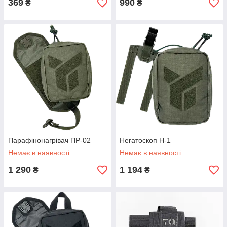
369
990
₴
₴
Парафінонагрівач ПР-02
Негатоскоп Н-1
Немає в наявності
Немає в наявності
1 290
1 194
₴
₴