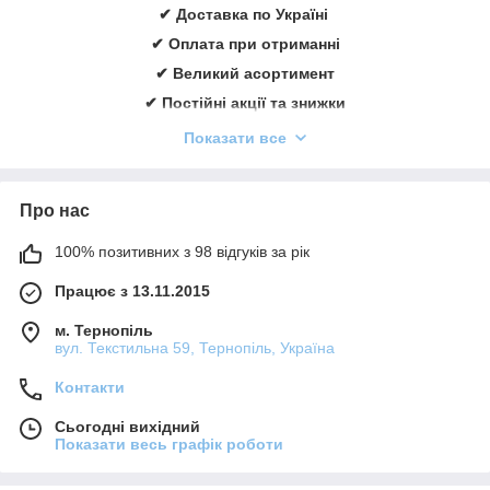
✔ Доставка по Україні
✔ Оплата при отриманні
✔ Великий асортимент
✔ Постійні акції та знижки
✔ Консультації із лікування ран
Показати все
✔ Більше 1000 задоволених клієнтів щорічно
✔ Ввічливий та кваліфікований персонал
Про нас
Замовити онлайн
➠
medicare.in.ua
100% позитивних з 98 відгуків за рік
Працює з 13.11.2015
м. Тернопіль
вул. Текстильна 59, Тернопіль, Україна
Контакти
Сьогодні вихідний
Показати весь графік роботи