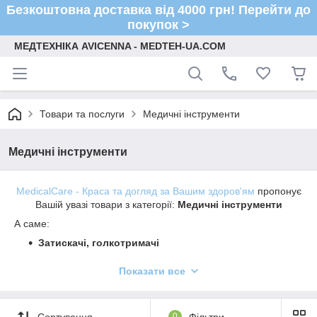
Безкоштовна доставка від 4000 грн! Перейти до
покупок >
МЕДТЕХНІКА AVICENNA - MEDTEH-UA.COM
Товари та послуги
Медичні інструменти
Медичні інструменти
MedicalCare - Краса та догляд за Вашим здоров'ям
пропонує
Вашій увазі товари з категорії:
Медичні інструменти
А саме:
Затискачі, голкотримачі
Лотки для інструментів
Показати все
Ножиці, кусачки
Пінцети медичні
Сортування
0
Фільтри