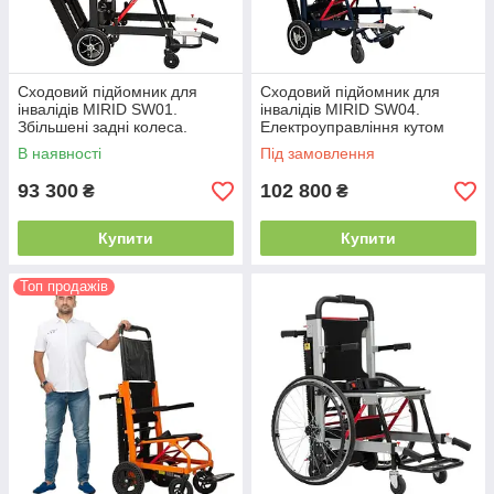
Сходовий підйомник для
Сходовий підйомник для
інвалідів MIRID SW01.
інвалідів MIRID SW04.
Збільшені задні колеса.
Електроуправління кутом
Регулювання швидкості.
нахилу гусениць.
В наявності
Під замовлення
93 300
102 800
₴
₴
Купити
Купити
Топ продажів