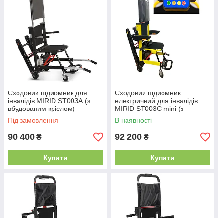
Сходовий підйомник для
Сходовий підйомник
інвалідів MIRID ST00ЗА (з
електричний для інвалідів
вбудованим кріслом)
MIRID ST003C mini (з
вбудованим кріслом)
Під замовлення
В наявності
90 400
92 200
₴
₴
Купити
Купити