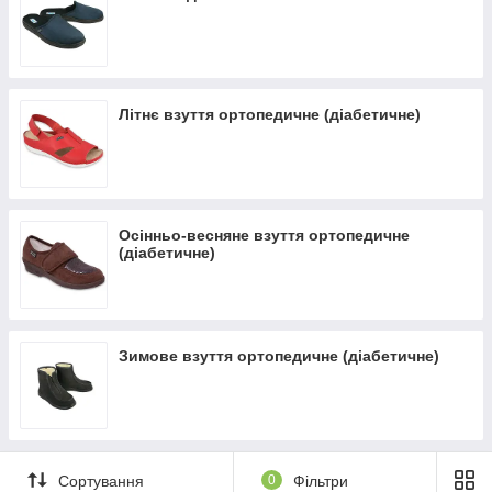
Понад 7 років на ринку ✔ Оплата при отриманні ✔
Замовити онлайн ➠
medteh-ua.com
Літнє взуття ортопедичне (діабетичне)
Осінньо-весняне взуття ортопедичне
(діабетичне)
Зимове взуття ортопедичне (діабетичне)
Сортування
0
Фільтри