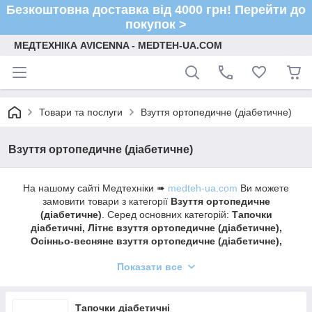
Безкоштовна доставка від 4000 грн! Перейти до
покупок >
МЕДТЕХНІКА AVICENNA - MEDTEH-UA.COM
Товари та послуги
Взуття ортопедичне (діабетичне)
Взуття ортопедичне (діабетичне)
На нашому сайті Медтехніки ➠
medteh-ua.com
Ви можете
замовити товари з категорії
Взуття ортопедичне
(діабетичне)
. Серед основних категорій:
Тапочки
діабетичні, Літнє взуття ортопедичне (діабетичне),
Осінньо-весняне взуття ортопедичне (діабетичне),
Зимове взуття ортопедичне (діабетичне), Дитяче
Показати все
ортопедичне взуття, .
Швидка доставка ✔ Доступні ціни ✔ Широкий
асортимент ✔ Акції та знижки ✔ Відгуки покупців ✔
Тапочки діабетичні