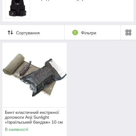
Замовити онлайн ➠
medteh-ua.com
Сортування
0
Фільтри
Бинт еластичний екстреної
допомоги Anji Sunlight
«Ізраїльський бандаж» 10 см
х 3.6 м (Сірий)
В наявності