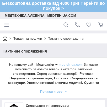
Безкоштовна доставка від 4000 грн! Перейти до
покупок >
МЕДТЕХНІКА AVICENNA - MEDTEH-UA.COM
Товари та послуги
Тактичне спорядження
Тактичне спорядження
На нашому сайті Медтехніки ➠
medteh-ua.com
Ви маєте
можливість замовити товари з категорії
Тактичне
спорядження
. Серед основних категорій:
Рюкзаки,
Підсумки та органайзери, Носилки, Спорядження та
аксесуари, Укомплектовані аптечки медичні, Сумки та
термобокси
Показати все
Швидка доставка ✔ Доступні ціни ✔ Широкий
асортимент ✔ Акції та знижки ✔ Відгуки покупців ✔
Понад 7 років на ринку ✔ Оплата при отриманні ✔
Спорядження і аксесуари