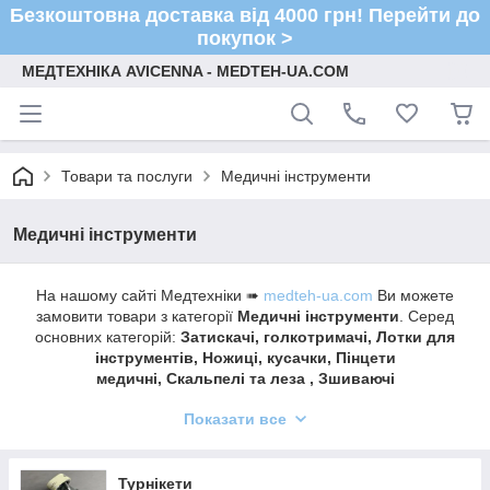
Безкоштовна доставка від 4000 грн! Перейти до
покупок >
МЕДТЕХНІКА AVICENNA - MEDTEH-UA.COM
Товари та послуги
Медичні інструменти
Медичні інструменти
На нашому сайті Медтехніки ➠
medteh-ua.com
Ви можете
замовити товари з категорії
Медичні інструменти
. Серед
основних категорій:
Затискачі, голкотримачі, Лотки для
інструментів, Ножиці, кусачки, Пінцети
медичні, Скальпелі та леза , Зшиваючі
апарати, Турнікети, Інші інструменти.
Показати все
Швидка доставка ✔ Доступні ціни ✔ Широкий
асортимент ✔ Акції та знижки ✔ Відгуки покупців ✔
Понад 7 років на ринку ✔ Оплата при отриманні ✔
Турнікети