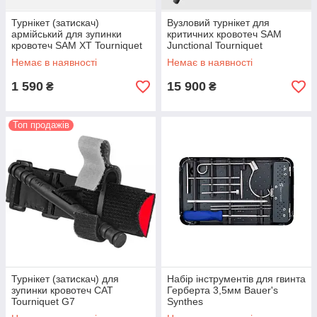
Турнікет (затискач)
Вузловий турнікет для
армійський для зупинки
критичних кровотеч SAM
кровотеч SAM XT Tourniquet
Junctional Tourniquet
Немає в наявності
Немає в наявності
1 590
15 900
₴
₴
Топ продажів
Турнікет (затискач) для
Набір інструментів для гвинта
зупинки кровотеч CAT
Герберта 3,5мм Bauer's
Tourniquet G7
Synthes