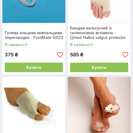
Бандаж вальгусний із
Гелева кільцева міжпальцева
силіконовою вставкою -
перегородка - FootMate G023
Qmed Hallux valgus protector
I206
В наявності
В наявності
375
585
₴
₴
Купити
Купити