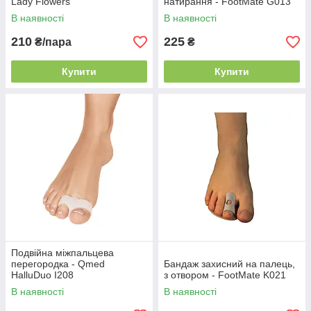
Lady Flowers
натирання - FootMate G013
В наявності
В наявності
210
225
₴/пара
₴
Купити
Купити
Подвійна міжпальцева
перегородка - Qmed
Бандаж захисний на палець,
HalluDuo I208
з отвором - FootMate K021
В наявності
В наявності