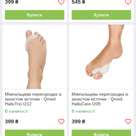
399
545
₴
₴
Купити
Купити
Міжпальцева перегородка із
Міжпальцева перегородка із
захистом кісточки - Qmed
захистом кісточки - Qmed
HalluTrio I212
HalluCare I209
В наявності
В наявності
399
399
₴
₴
Купити
Купити