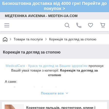
Безкоштовна доставка від 4000 грн! Перейти до
покупок >
МЕДТЕХНІКА AVICENNA - MEDTEH-UA.COM
Товари та послуги
Корекція та догляд за стопою
Корекція та догляд за стопою
MedicalCare - Краса та догляд за Вашим здоров'ям
пропонує
Вашій увазі товари з категорії:
Корекція та догляд за
стопою
А саме:
Ортопедичні устілки-супінатори
Показати все
Дитячі ортопедичні устілки
Спортивні устілки
Коректори пальців, протектори, клини і
Ортопедичні напівустілки