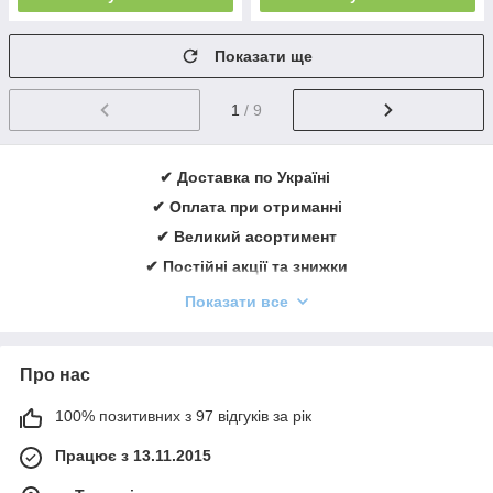
Показати ще
1
/ 9
✔ Доставка по Україні
✔ Оплата при отриманні
✔ Великий асортимент
✔ Постійні акції та знижки
✔ Консультації із лікування ран
Показати все
✔ Більше 1000 задоволених клієнтів щорічно
✔ Ввічливий та кваліфікований персонал
Про нас
Замовити онлайн
➠
medicare.in.ua
100% позитивних з 97 відгуків за рік
Працює з 13.11.2015