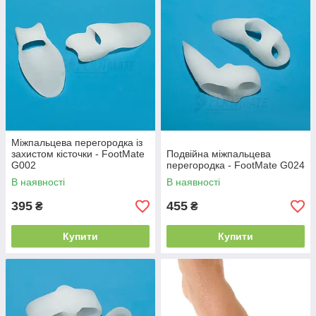
Міжпальцева перегородка із
захистом кісточки - FootMate
Подвійна міжпальцева
G002
перегородка - FootMate G024
В наявності
В наявності
395
455
₴
₴
Купити
Купити