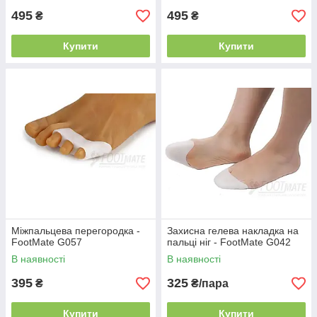
495
495
₴
₴
Купити
Купити
Міжпальцева перегородка -
Захисна гелева накладка на
FootMate G057
пальці ніг - FootMate G042
В наявності
В наявності
395
325
₴
₴/пара
Купити
Купити