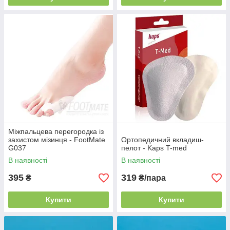
Міжпальцева перегородка із
захистом мізинця - FootMate
Ортопедичний вкладиш-
G037
пелот - Kaps T-med
В наявності
В наявності
395
319
₴
₴/пара
Купити
Купити