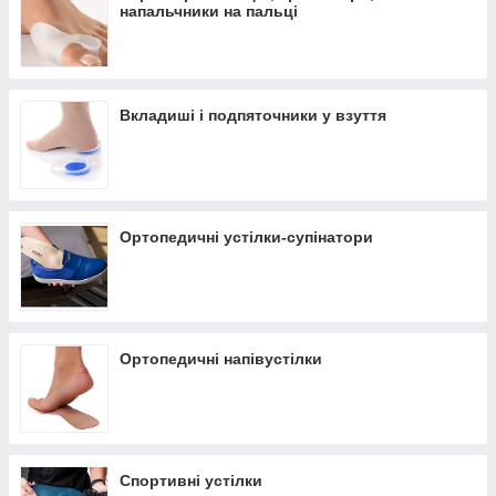
напальчники на пальці
Вкладиші та підп'ятники у взуття
Коректори пальців, протектори, клинці та
напальчники на пальці
Оформити замовлення можна за телефонами вказаними на
Вкладиші і подпяточники у взуття
сайті та через кошик.
medicare.in.ua
Ортопедичні устілки-супінатори
Ортопедичні напівустілки
Спортивні устілки