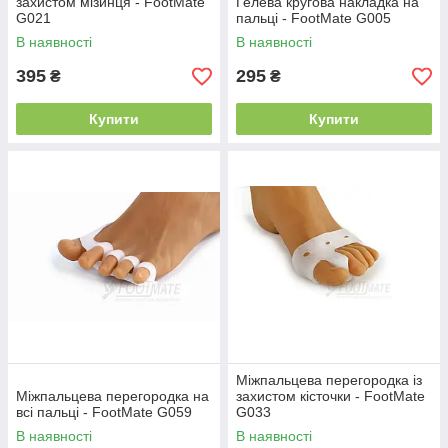
захистом мізинця - FootMate
Гелева кругова накладка на
G021
пальці - FootMate G005
В наявності
В наявності
395
295
₴
₴
Купити
Купити
Міжпальцева перегородка із
Міжпальцева перегородка на
захистом кісточки - FootMate
всі пальці - FootMate G059
G033
В наявності
В наявності