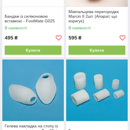
Міжпальцева перегородка
Бандаж із силіконовою
Marcin II 2шт. (Апарат, що
вставкою - FootMate G025
коригує)
В наявності
В наявності
495
595
₴
₴
Купити
Купити
Гелева накладка на стопу із