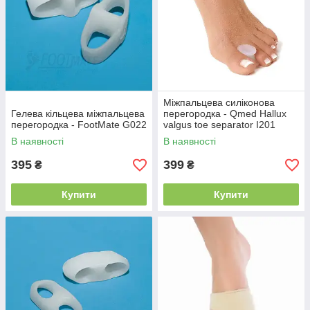
Міжпальцева силіконова
Гелева кільцева міжпальцева
перегородка - Qmed Hallux
перегородка - FootMate G022
valgus toe separator I201
В наявності
В наявності
395
399
₴
₴
Купити
Купити