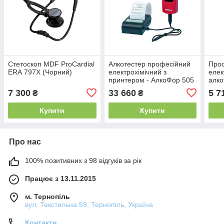
Стетоскоп MDF ProCardial
Алкотестер професійний
Про
ERA 797X (Чорний)
електрохімічний з
елек
принтером - АлкоФор 505
алко
Prof
7 300
33 660
5 7
₴
₴
Купити
Купити
Про нас
100% позитивних з 98 відгуків за рік
Працює з 13.11.2015
м. Тернопіль
вул. Текстильна 59, Тернопіль, Україна
Контакти