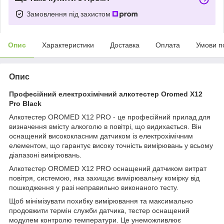
Замовлення під захистом
Опис
Характеристики
Доставка
Оплата
Умови п
Опис
Професійний електрохімічний алкотестер Oromed X12
Pro Black
Алкотестер OROMED X12 PRO - це професійний прилад для
визначення вмісту алкоголю в повітрі, що видихається. Він
оснащений висококласним датчиком із електрохімічним
елементом, що гарантує високу точність вимірювань у всьому
діапазоні вимірювань.
Алкотестер OROMED X12 PRO оснащений датчиком витрат
повітря, системою, яка захищає вимірювальну комірку від
пошкодження у разі неправильно виконаного тесту.
Щоб мінімізувати похибку вимірювання та максимально
продовжити термін служби датчика, тестер оснащений
модулем контролю температури. Це унеможливлює