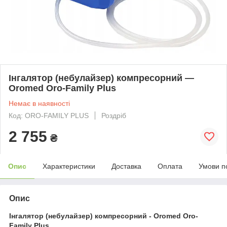
Інгалятор (небулайзер) компресорний —
Oromed Oro-Family Plus
Немає в наявності
Код: ORO-FAMILY PLUS
Роздріб
2 755
₴
Опис
Характеристики
Доставка
Оплата
Умови п
Опис
Інгалятор (небулайзер) компресорний - Oromed Oro-
Family Plus