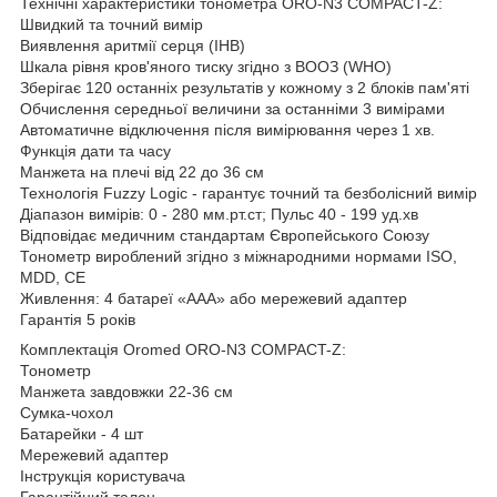
Технічні характеристики тонометра ORO-N3 COMPACT-Z:
Швидкий та точний вимір
Виявлення аритмії серця (IHB)
Шкала рівня кров'яного тиску згідно з ВООЗ (WHO)
Зберігає 120 останніх результатів у кожному з 2 блоків пам'яті
Обчислення середньої величини за останніми 3 вимірами
Автоматичне відключення після вимірювання через 1 хв.
Функція дати та часу
Манжета на плечі від 22 до 36 см
Технологія Fuzzy Logic - гарантує точний та безболісний вимір
Діапазон вимірів: 0 - 280 мм.рт.ст; Пульс 40 - 199 уд.хв
Відповідає медичним стандартам Європейського Союзу
Тонометр вироблений згідно з міжнародними нормами ISO,
MDD, CE
Живлення: 4 батареї «AAA» або мережевий адаптер
Гарантія 5 років
Комплектація Oromed ORO-N3 COMPACT-Z:
Тонометр
Манжета завдовжки 22-36 см
Сумка-чохол
Батарейки - 4 шт
Мережевий адаптер
Інструкція користувача
Гарантійний талон