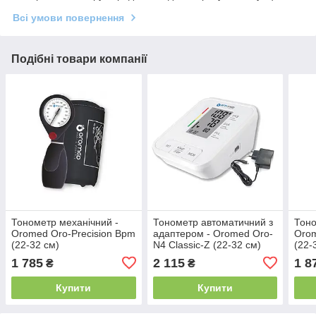
Всі умови повернення
Подібні товари компанії
Тонометр механічний -
Тонометр автоматичний з
Тоно
Oromed Oro-Precision Bpm
адаптером - Oromed Oro-
Orom
(22-32 см)
N4 Classic-Z (22-32 см)
(22-
1 785
2 115
1 8
₴
₴
Купити
Купити