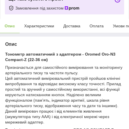
Замовлення під захистом
Опис
Характеристики
Доставка
Оплата
Умови п
Опис
Тонометр автоматичний з адаптером - Oromed Oro-N3
Compact-Z (22-36 см)
Призначається для самостійного вимірювання та моніторингу
артеріального тиску та частоти пульсу.
Цей автоматичний вимірювальний пристрій пройшов клінічні
випробування та відповідає високому класу точності. Прилад
простий та зручний у самостійному використанні, всі функції
керуються натисканням кнопок. Наділено великим
функціоналом (пам'ять, індикатор аритмії, шкала рівня
артеріального тиску, відображення часу та дати та іншими).
Даний вимірювач працює і від елементів живлення
(акумулятора типу ААА) і від електричної мережі через
мережевий адаптер.