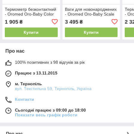
Термометр безконтактний
Ваги для новонароджених
Терм
- Oromed Oro-Baby Color
- Oromed Oro-Baby Scale
- Or
1 905
3 495
2 3
₴
₴
Купити
Купити
Про нас
100% позитивних з 98 відгуків за рік
Працює з 13.11.2015
м. Тернопіль
вул. Текстильна 59, Тернопіль, Україна
Контакти
Сьогодні працює з 09:00 до 18:00
Показати весь графік роботи
Про нас