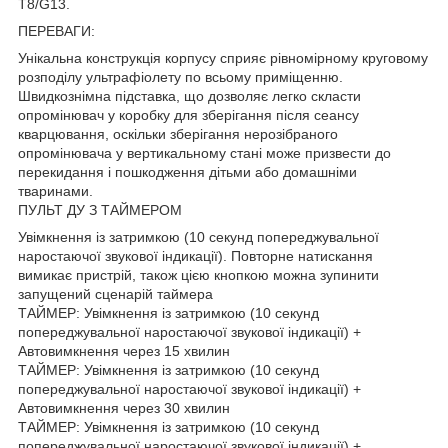
T8/G13.
ПЕРЕВАГИ:
Унікальна конструкція корпусу сприяє рівномірному круговому
розподілу ультрафіолету по всьому приміщенню.
Швидкознімна підставка, що дозволяє легко скласти
опромінювач у коробку для зберігання після сеансу
кварцювання, оскільки зберігання нерозібраного
опромінювача у вертикальному стані може призвести до
перекидання і пошкодження дітьми або домашніми
тваринами.
ПУЛЬТ ДУ З ТАЙМЕРОМ
Увімкнення із затримкою (10 секунд попереджувальної
наростаючої звукової індикації). Повторне натискання
вимикає пристрій, також цією кнопкою можна зупинити
запущений сценарій таймера
ТАЙМЕР: Увімкнення із затримкою (10 секунд
попереджувальної наростаючої звукової індикації) +
Автовимкнення через 15 хвилин
ТАЙМЕР: Увімкнення із затримкою (10 секунд
попереджувальної наростаючої звукової індикації) +
Автовимкнення через 30 хвилин
ТАЙМЕР: Увімкнення із затримкою (10 секунд
попереджувальної наростаючої звукової індикації) +