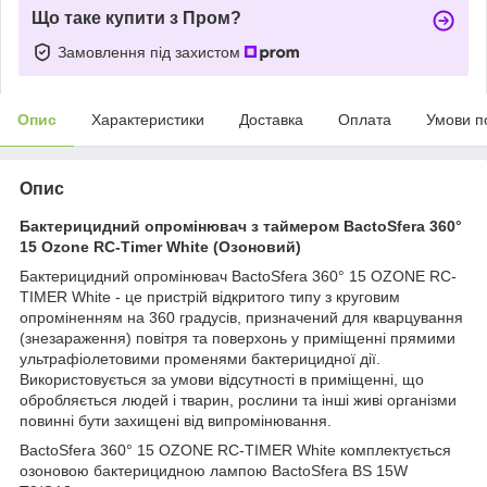
Що таке купити з Пром?
Замовлення під захистом
Опис
Характеристики
Доставка
Оплата
Умови п
Опис
Бактерицидний опромінювач з таймером BactoSfera 360°
15 Ozone RC-Timer White (Озоновий)
Бактерицидний опромінювач BactoSfera 360° 15 OZONE RC-
TIMER White - це пристрій відкритого типу з круговим
опроміненням на 360 градусів, призначений для кварцування
(знезараження) повітря та поверхонь у приміщенні прямими
ультрафіолетовими променями бактерицидної дії.
Використовується за умови відсутності в приміщенні, що
обробляється людей і тварин, рослини та інші живі організми
повинні бути захищені від випромінювання.
BactoSfera 360° 15 OZONE RC-TIMER White комплектується
озоновою бактерицидною лампою BactoSfera BS 15W