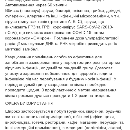
Автовимкнення через 60 хвилин
Вбиває (інактивує) віруси, бактерії, пліснява, грибки, дріжджі,
суперечки, алергени та інші інфекційні мікроорганізми, у т.ч.
віруси грипу всіх типів (гриптипи A, B, C), віруси, що
викликають ГРЗ та ГРВІ, коронавірус SARS-CoV-2 (2019-
nCoV), що викликає захворювання COVID-19, штам
коронавірусу «Омікрон». Поглинена доза ультрафіолетової
радіації молекулами ДНК та РНК мікробів призводить до їх
миттєвої загибелі.
Кварцювання приміщень особливо ефективне для
запобігання захворюванням у період гострих респіраторних
вірусних інфекцій, епідемій та пандемій грипу. Дозволяє
уникнути зараження небезпечною для здоров'я людини
інфекцією під час перебування у будинку носія інфекції. У
період епідемій грипу кварцювання кімнат необхідно
проводити щодня. З профілактичною метою кварцювання
кімнат рекомендується проводити 1-2 рази на тиждень.
СФЕРА ВИКОРИСТАННЯ:
Широко застосовується в побуті (будинки, квартири, будь-які
житлові та нежитлові приміщення), в бізнесі (офіси, цехи,
виробництва, готелі, ресторани, кафе, магазини, перукарні та
інші комерційні приміщення), в медицині (поліклініки, лікарні,