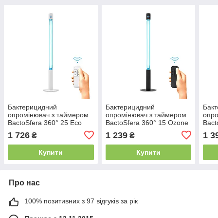
Бактерицидний
Бактерицидний
Бак
опромінювач з таймером
опромінювач з таймером
опро
BactoSfera 360° 25 Eco
BactoSfera 360° 15 Ozone
Bact
+100% RC-Timer White
RC-Timer Black
Free
1 726
1 239
1 3
₴
₴
(Безозоновий, що не
(Озоновий)
(Без
б'ється)
Купити
Купити
Про нас
100% позитивних з 97 відгуків за рік