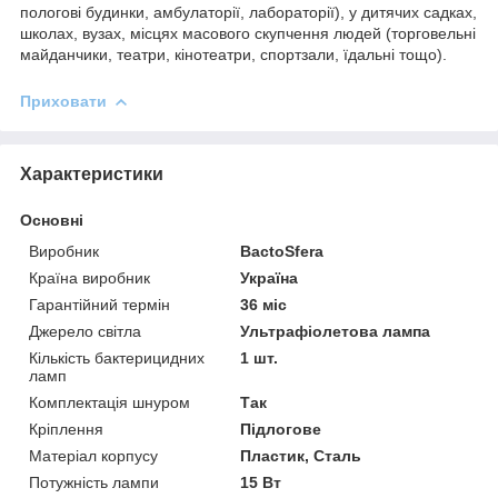
пологові будинки, амбулаторії, лабораторії), у дитячих садках,
школах, вузах, місцях масового скупчення людей (торговельні
майданчики, театри, кінотеатри, спортзали, їдальні тощо).
Приховати
Характеристики
Основні
Виробник
BactoSfera
Країна виробник
Україна
Гарантійний термін
36 міс
Джерело світла
Ультрафіолетова лампа
Кількість бактерицидних
1 шт.
ламп
Комплектація шнуром
Так
Кріплення
Підлогове
Матеріал корпусу
Пластик, Сталь
Потужність лампи
15 Вт