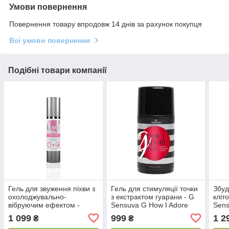
Умови повернення
Повернення товару впродовж 14 днів за рахунок покупця
Всі умови повернення
Подібні товари компанії
Гель для звуження піхви з
Гель для стимуляції точки
Збуд
охолоджувально-
з екстрактом гуарани - G
кліт
вібруючим ефектом -
Sensuva G How I Adore
Sens
System JO Vaginal
You G-Spot (50 мл)
Arou
1 099
999
1 2
₴
₴
Tightening Serum (50 мл)
(29 