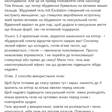
несподіванок. Але це не привід позбавляти себе насолод!
Тим більше, що тепер збудження буквально на кінчиках ваших
пальців. Збудливий гель Intt Excitation створений на основі
екстракту женьшеню, що стимулює вироблення естрогену,
який прямо впливає на збудження та сексуальний потяг.
Відмінний варіант як для пар, щоб додати в сексуальне життя
ще більше фарб, так і як інтимний подарунок.
Усього 1-3 крапельки гелю, акуратно нанесеного на клітор - і
збуджуючий спектр відчуттів просто накриє вас! Спочатку
легкий ефект, що холодить, потім м'яке тепло, що
розливається, і після — хвилююче поколювання. Просто
неможливо втриматися, і не перейти до інтенсивнішої
стимуляції або прямо до сексу! Мало того, гель має
накопичувальний ефект, так що дозволяє підвищити лібідо
надовго.
Отже, 2 способи використання гелю:
Щоб бути готовим до сексу прямо тут і зараз: нанесіть до 3
крапель на клітор за кілька хвилин перед сексом.
Щоб надовго підвищити сексуальний потяг: ніжно розподіліть
кілька крапель гелю на чутливих зонах перед сном і
повторюйте щодня.
Гель зручний у використанні, зовсім не розтікається і легко
наноситься, ніби тане під теплом пальців. Пляшечка з