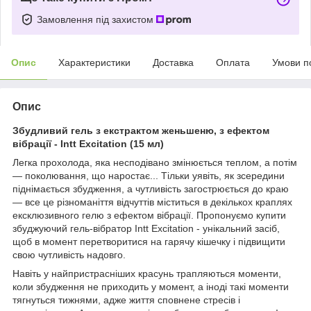
Замовлення під захистом
Опис
Характеристики
Доставка
Оплата
Умови п
Опис
Збудливий гель з екстрактом женьшеню, з ефектом
вібрації - Intt Excitation (15 мл)
Легка прохолода, яка несподівано змінюється теплом, а потім
— поколювання, що наростає... Тільки уявіть, як зсередини
піднімається збудження, а чутливість загострюється до краю
— все це різноманіття відчуттів міститься в декількох краплях
ексклюзивного гелю з ефектом вібрації. Пропонуємо купити
збуджуючий гель-вібратор Intt Excitation - унікальний засіб,
щоб в момент перетворитися на гарячу кішечку і підвищити
свою чутливість надовго.
Навіть у найпристрасніших красунь трапляються моменти,
коли збудження не приходить у момент, а іноді такі моменти
тягнуться тижнями, адже життя сповнене стресів і