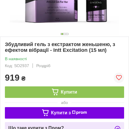
Збудливий гель з екстрактом женьшеню, з
ефектом вібрації - Intt Excitation (15 мл)
В наявності
Код: SO2937
Роздріб
919
₴
Купити
або
Купити з
Що таке купити з Пром?