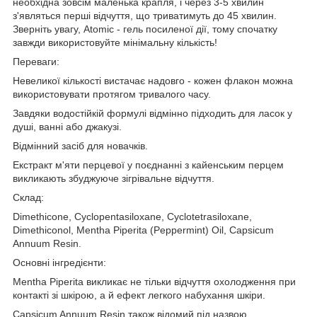
необхідна зовсім маленька крапля, і через 3-5 хвилин
з'являться перші відчуття, що триватимуть до 45 хвилин.
Зверніть увагу, Atomic - гель посиленої дії, тому спочатку
завжди використовуйте мінімальну кількість!
Переваги:
Невеликої кількості вистачає надовго - кожен флакон можна
використовувати протягом тривалого часу.
Завдяки водостійкій формулі відмінно підходить для ласок у
душі, ванні або джакузі.
Відмінний засіб для новачків.
Екстракт м'яти перцевої у поєднанні з кайенським перцем
викликають збуджуюче зігрівальне відчуття.
Склад:
Dimethicone, Cyclopentasiloxane, Cyclotetrasiloxane,
Dimethiconol, Mentha Piperita (Peppermint) Oil, Capsicum
Annuum Resin.
Основні інгредієнти:
Mentha Piperita викликає не тільки відчуття охолодження при
контакті зі шкірою, а й ефект легкого набухання шкіри.
Capsicum Annuum Resin також відомий під назвою