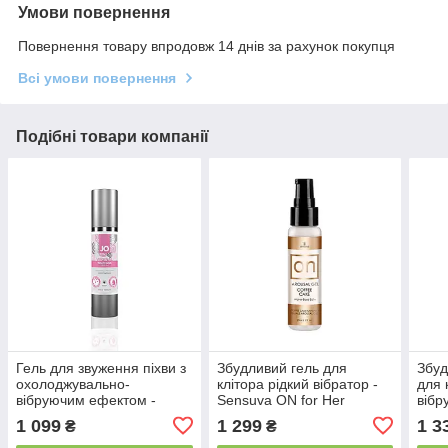
Умови повернення
Повернення товару впродовж 14 днів за рахунок покупця
Всі умови повернення
Подібні товари компанії
Гель для звуження піхви з
Збудливий гель для
Збуд
охолоджувально-
клітора рідкий вібратор -
для 
вібруючим ефектом -
Sensuva ON for Her
вібр
System JO Vaginal
Arousal Gel Coffee Cake
Intt
1 099
1 299
1 3
₴
₴
Tightening Serum (50 мл)
(29 мл)