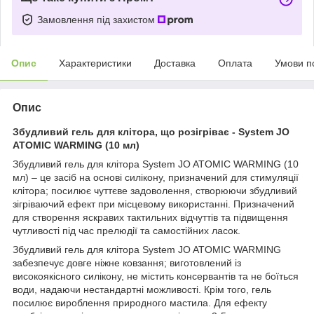
Замовлення під захистом
Опис
Характеристики
Доставка
Оплата
Умови п
Опис
Збудливий гель для клітора, що розігріває - System JO
ATOMIC WARMING (10 мл)
Збудливий гель для клітора System JO ATOMIC WARMING (10
мл) – це засіб на основі силікону, призначений для стимуляції
клітора; посилює чуттєве задоволення, створюючи збудливий
зігріваючий ефект при місцевому використанні. Призначений
для створення яскравих тактильних відчуттів та підвищення
чутливості під час прелюдії та самостійних ласок.
Збудливий гель для клітора System JO ATOMIC WARMING
забезпечує довге ніжне ковзання; виготовлений із
високоякісного силікону, не містить консервантів та не боїться
води, надаючи нестандартні можливості. Крім того, гель
посилює вироблення природного мастила. Для ефекту