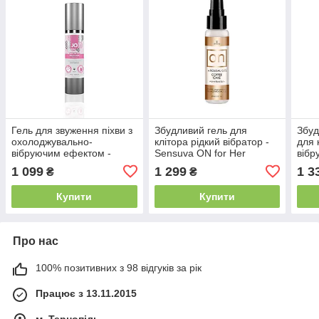
Гель для звуження піхви з
Збудливий гель для
Збуд
охолоджувально-
клітора рідкий вібратор -
для 
вібруючим ефектом -
Sensuva ON for Her
вібр
System JO Vaginal
Arousal Gel Coffee Cake
Intt
1 099
1 299
1 3
₴
₴
Tightening Serum (50 мл)
(29 мл)
Купити
Купити
Про нас
100% позитивних з 98 відгуків за рік
Працює з 13.11.2015
м. Тернопіль