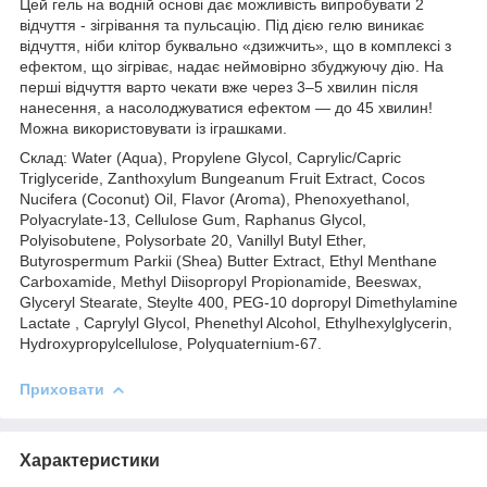
Цей гель на водній основі дає можливість випробувати 2
відчуття - зігрівання та пульсацію. Під дією гелю виникає
відчуття, ніби клітор буквально «дзижчить», що в комплексі з
ефектом, що зігріває, надає неймовірно збуджуючу дію. На
перші відчуття варто чекати вже через 3–5 хвилин після
нанесення, а насолоджуватися ефектом — до 45 хвилин!
Можна використовувати із іграшками.
Склад: Water (Aqua), Propylene Glycol, Caprylic/Capric
Triglyceride, Zanthoxylum Bungeanum Fruit Extract, Cocos
Nucifera (Coconut) Oil, Flavor (Aroma), Phenoxyethanol,
Polyacrylate-13, Cellulose Gum, Raphanus Glycol,
Polyisobutene, Polysorbate 20, Vanillyl Butyl Ether,
Butyrospermum Parkii (Shea) Butter Extract, Ethyl Menthane
Carboxamide, Methyl Diisopropyl Propionamide, Beeswax,
Glyceryl Stearate, Steylte 400, PEG-10 dopropyl Dimethylamine
Lactate , Caprylyl Glycol, Phenethyl Alcohol, Ethylhexylglycerin,
Hydroxypropylcellulose, Polyquaternium-67.
Приховати
Характеристики