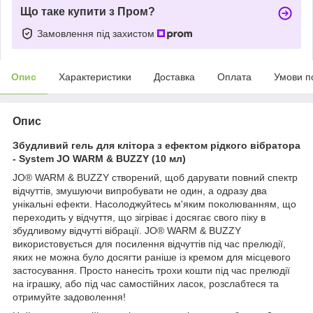
Що таке купити з Пром?
Замовлення під захистом
Опис
Характеристики
Доставка
Оплата
Умови п
Опис
Збудливий гель для клітора з ефектом рідкого вібратора
- System JO WARM & BUZZY (10 мл)
JO® WARM & BUZZY створений, щоб дарувати повний спектр
відчуттів, змушуючи випробувати не один, а одразу два
унікальні ефекти. Насолоджуйтесь м'яким поколюванням, що
переходить у відчуття, що зігріває і досягає свого піку в
збудливому відчутті вібрації. JO® WARM & BUZZY
використовується для посилення відчуттів під час прелюдії,
яких не можна було досягти раніше із кремом для місцевого
застосування. Просто нанесіть трохи кошти під час прелюдії
на іграшку, або під час самостійних ласок, розслабтеся та
отримуйте задоволення!