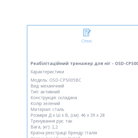
Опис
Реабілітаційний тренажер для ніг - OSD-CPS0
Характеристики
Модель: OSD-CPS005BC
Вид: механічний
Тип: активний
Конструкція: складана
Колір зелений
Матеріал: сталь
Розміри Д х Ш х В, (см): 46 х 39 х 28
Тренування рук: так
Вага, (кг): 2,2
Країна реєстрації бренду: Італія