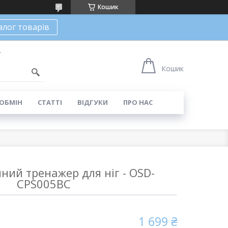
Кошик
алог товарів
7
Кошик
 ОБМІН
СТАТТІ
ВІДГУКИ
ПРО НАС
йний тренажер для ніг - OSD-
CPS005BC
1 699 ₴