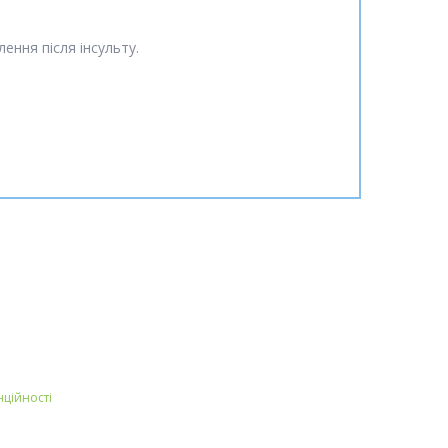
ення після інсульту.
нційності