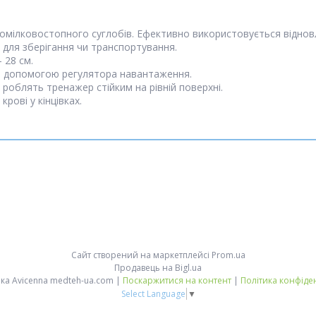
омілковостопного суглобів. Ефективно використовується відновл
 для зберігання чи транспортування.
 28 см.
а допомогою регулятора навантаження.
роблять тренажер стійким на рівній поверхні.
рові у кінцівках.
Сайт створений на маркетплейсі
Prom.ua
Продавець на Bigl.ua
Медтехніка Avicenna medteh-ua.com |
Поскаржитися на контент
|
Політика конфіде
Select Language
▼