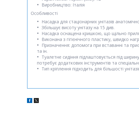
Виробництво: Італія
Особливості
Насадка для стаціонарних унітазів анатомічн
Збільшує висоту унітазу на 15 див.
Насадка оснащена кришкою, що щільно приля
Виконана з гігієнічного пластику, швидко наг
Призначення: допомога при вставанні та присад
та ін.
Туалетне сидіння підлаштовується під ширину
потребує додаткових інструментів та спеціальн
Тип кріплення підходить для більшості унітазі