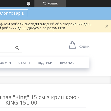
Кошик
алог товарів
афіком роботи сьогодні вихідний або скорочений день
 робочий день. Дякуємо за розуміння!
7
Кошик
 ОБМІН
СТАТТІ
ВІДГУКИ
ПРО НАС
ітаз "King" 15 см з кришкою -
KING-15L-00