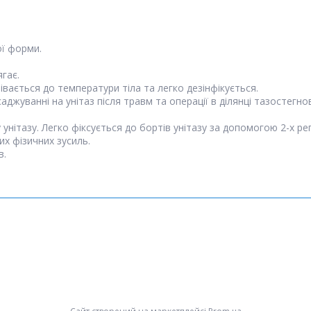
ої форми.
гає.
рівається до температури тіла та легко дезінфікується.
жуванні на унітаз після травм та операції в ділянці тазостегново
 унітазу. Легко фіксується до бортів унітазу за допомогою 2-х р
их фізичних зусиль.
в.