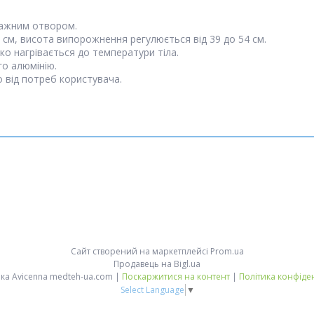
нажним отвором.
0 см, висота випорожнення регулюється від 39 до 54 см.
дко нагрівається до температури тіла.
го алюмінію.
 від потреб користувача.
Сайт створений на маркетплейсі
Prom.ua
Продавець на Bigl.ua
Медтехніка Avicenna medteh-ua.com |
Поскаржитися на контент
|
Політика конфіде
Select Language
▼