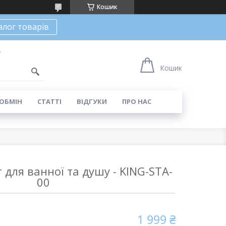
Кошик
алог товарів
7
Кошик
 ОБМІН
СТАТТІ
ВІДГУКИ
ПРО НАС
 для ванної та душу - KING-STA-
00
1 999 ₴