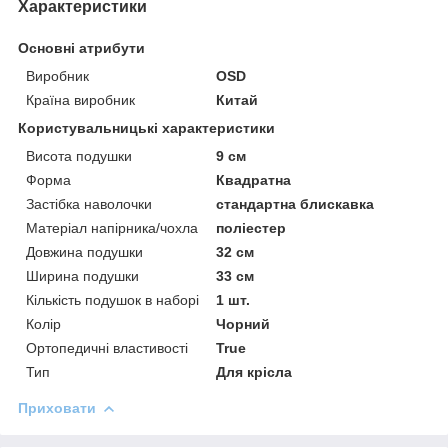
Характеристики
Основні атрибути
Виробник
ОSD
Країна виробник
Китай
Користувальницькі характеристики
Висота подушки
9 см
Форма
Квадратна
Застібка наволочки
стандартна блискавка
Матеріал напірника/чохла
поліестер
Довжина подушки
32 см
Ширина подушки
33 см
Кількість подушок в наборі
1 шт.
Колір
Чорний
Ортопедичні властивості
True
Тип
Для крісла
Приховати