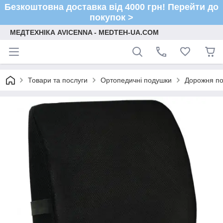
Безкоштовна доставка від 4000 грн! Перейти до
покупок >
МЕДТЕХНІКА AVICENNA - MEDTEH-UA.COM
Товари та послуги
Ортопедичні подушки
Дорожня по