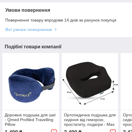
Умови повернення
Повернення товару впродовж 14 днів за рахунок покупця
Всі умови повернення
Подібні товари компанії
Дорожня подушка для шиї
Ортопедична подушка для
Орто
- Qmed Profiled Travelling
сидіння від геморою,
сиді
Pillow
простатиту, подагри - Max
прос
Comfort Біорія
Mode
1 499
2 490
2 4