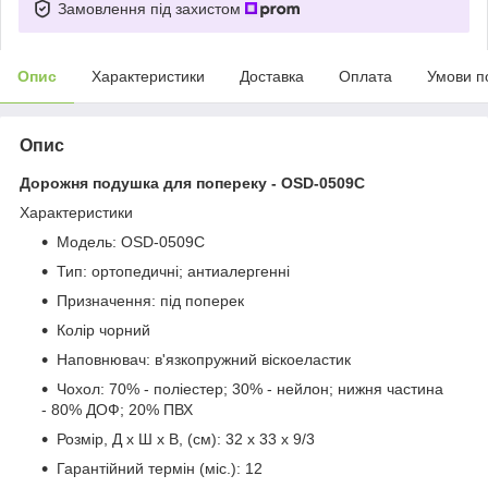
Замовлення під захистом
Опис
Характеристики
Доставка
Оплата
Умови п
Опис
Дорожня подушка для попереку - OSD-0509C
Характеристики
Модель: OSD-0509C
Тип: ортопедичні; антиалергенні
Призначення: під поперек
Колір чорний
Наповнювач: в'язкопружний віскоеластик
Чохол: 70% - поліестер; 30% - нейлон; нижня частина
- 80% ДОФ; 20% ПВХ
Розмір, Д х Ш х В, (см): 32 х 33 х 9/3
Гарантійний термін (міс.): 12