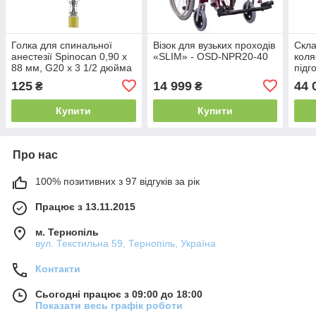
Голка для спинальної
Візок для вузьких проходів
Скла
анестезії Spinocan 0,90 x
«SLIM» - OSD-NPR20-40
коля
88 мм, G20 x 3 1/2 дюйма
підг
жовта 4509900
D603
125
14 999
44 
₴
₴
акти
– 20 
Купити
Купити
Про нас
100% позитивних з 97 відгуків за рік
Працює з 13.11.2015
м. Тернопіль
вул. Текстильна 59, Тернопіль, Україна
Контакти
Сьогодні працює з 09:00 до 18:00
Показати весь графік роботи