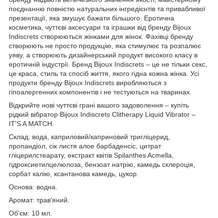
поєднанню повністю натуральних інгредієнтів та привабливої
презентації, яка змушує бажати більшого. Еротична
косметика, чуттєві аксесуари та іграшки від бренду Bijoux
Indiscrets створюються жінками для жінок. Фахівці бренду
створюють не просто продукцію, яка стимулює та розпалює
уяву, а створюють дизайнерський продукт високого класу в
еротичній індустрії. Бренд Bijoux Indiscrets – це не тільки секс,
це краса, стиль та спосіб життя, якого гідна кожна жінка. Усі
продукти бренду Bijoux Indiscrets виробляються з
гіпоалергенних компонентів і не тестуються на тваринах.
Відкрийте нові чуттєві грані вашого задоволення – купіть
рідкий вібратор Bijoux Indiscrets Clitherapy Liquid Vibrator –
IT'S A MATCH.
Склад: вода, каприловий/каприновий тригліцерид,
пропандіол, сік листя алое барбаденсіс, цитрат
гліцерилстеарату, екстракт квітів Spilanthes Acmella,
гідроксиетилцелюлоза, бензоат натрію, камедь склероція,
сорбат калію, ксантанова камедь, цукор.
Основа: водна.
Аромат: трав'яний.
Об'єм: 10 мл.