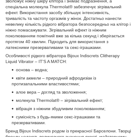
зволожує ніжну шкіру клітора і знімає подразнення, а
спеціальна молекула Thermolat® забезпечує зігрівальний
ефект. Використання засобу збільшує інтенсивність,
тривалість та частоту оргазмів у жінок. Достатньо нанести
невелику кількість рідкого вібратора безпосередньо на клітор і
ніжно помасажувати. Зігрівальний ефект із ніжним
поколюванням помітний вже за кілька секунд і зберігається
протягом 40 хвилин. Підходить для використання з
латексними презервативами та секс-іграшками.
Особливості рідкого вібратора Bijoux Indiscrets Clitherapy
Liquid Vibrator – IT'S A MATCH:
основа – водна;
квіти акмели – природний афродизіак із
протизапальними властивостями;
алое вера – догляд та зволоження;
молекула Thermolat® – зігрівальний ефект;
вібрація з ніжним збудливим поколюванням;
сумісність з будь-якими секс-іграшками та
презервативами.
Бренд Bijoux Indiscrets родом із прекрасної Барселони. Творці
бренду надають величезного значення якості, майстерному