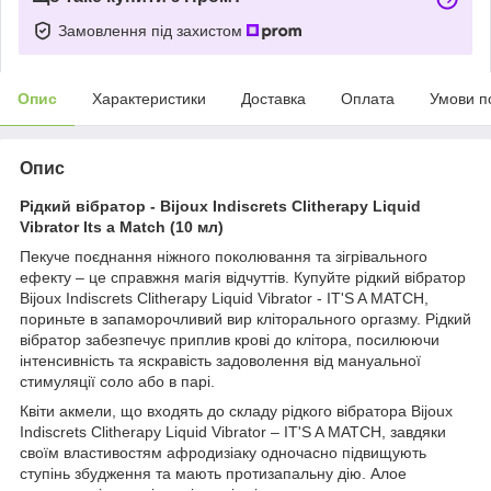
Замовлення під захистом
Опис
Характеристики
Доставка
Оплата
Умови п
Опис
Рідкий вібратор - Bijoux Indiscrets Clitherapy Liquid
Vibrator Its a Match (10 мл)
Пекуче поєднання ніжного поколювання та зігрівального
ефекту – це справжня магія відчуттів. Купуйте рідкий вібратор
Bijoux Indiscrets Clitherapy Liquid Vibrator - IT'S A MATCH,
пориньте в запаморочливий вир кліторального оргазму. Рідкий
вібратор забезпечує приплив крові до клітора, посилюючи
інтенсивність та яскравість задоволення від мануальної
стимуляції соло або в парі.
Квіти акмели, що входять до складу рідкого вібратора Bijoux
Indiscrets Clitherapy Liquid Vibrator – IT'S A MATCH, завдяки
своїм властивостям афродизіаку одночасно підвищують
ступінь збудження та мають протизапальну дію. Алое