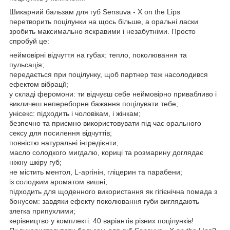
Шикарний бальзам для губ Sensuva - X on the Lips
перетворить поцілунки на щось більше, а оральні ласки
зробить максимально яскравими і незабутніми. Просто
спробуй це:
неймовірні відчуття на губах: тепло, поколювання та
пульсація;
передається при поцілунку, щоб партнер теж насолодився
ефектом вібрації;
у складі феромони: ти відчуєш себе неймовірно привабливо і
викличеш непереборне бажання поцілувати тебе;
унісекс: підходить і чоловікам, і жінкам;
безпечно та приємно використовувати під час орального
сексу для посилення відчуттів;
повністю натуральні інгредієнти;
масло солодкого мигдалю, кориці та розмарину доглядає
ніжну шкіру губ;
не містить ментол, L-аргінін, гліцерин та парабени;
із солодким ароматом вишні;
підходить для щоденного використання як гігієнічна помада з
бонусом: завдяки ефекту поколювання губи виглядають
злегка припухлими;
керівництво у комплекті: 40 варіантів різних поцілунків!