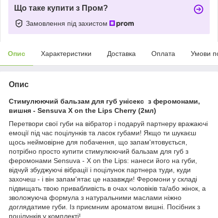
Що таке купити з Пром?
Замовлення під захистом
Опис
Характеристики
Доставка
Оплата
Умови п
Опис
Стимулюючий бальзам для губ унісекс з феромонами,
вишня - Sensuva X on the Lips Cherry (2мл)
Перетвори свої губи на вібратор і подаруй партнеру вражаючі
емоції під час поцілунків та ласок губами! Якщо ти шукаєш
щось неймовірне для побачення, що запам'ятовується,
потрібно просто купити стимулюючий бальзам для губ з
феромонами Sensuva - X on the Lips: нанеси його на губи,
відчуй збуджуючі вібрації і поцілунок партнера туди, куди
захочеш - і він запам'ятає це назавжди! Феромони у складі
підвищать твою привабливість в очах чоловіків та/або жінок, а
зволожуюча формула з натуральними маслами ніжно
доглядатиме губи. Із приємним ароматом вишні. Посібник з
поцілунків у комплекті!