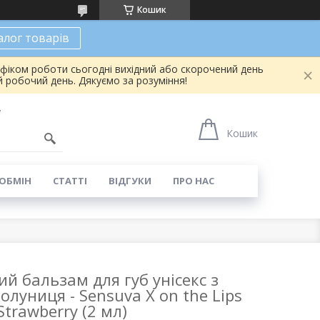
Кошик
алог товарів
афіком роботи сьогодні вихідний або скорочений день
 робочий день. Дякуємо за розуміння!
7
Кошик
 ОБМІН
СТАТТІ
ВІДГУКИ
ПРО НАС
 бальзам для губ унісекс з
луниця - Sensuva X on the Lips
Strawberry (2 мл)