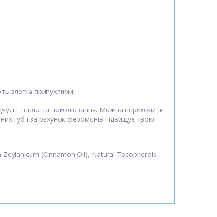
ють злегка припухлими;
е відчуєш тепло та поколювання. Можна переходити
них губ і за рахунок феромонів підвищує твою
m Zeylanicum (Cinnamon Oil), Natural Tocopherols