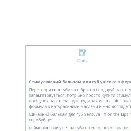
Опис
Стимулюючий бальзам для губ унісекс з феромо
Перетвори свої губи на вібратор і подаруй партне
запам'ятовується, потрібно просто купити стимулюю
поцілунок партнера туди, куди захочеш - і він за
формула з натуральними маслами ніжно доглядатим
Шикарний бальзам для губ Sensuva - X on the Lips
спробуй це:
неймовірні відчуття на губах: тепло, поколювання 