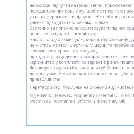
неймовірні відчуття на губах: тепло, поколювання 
передається при поцілунку, щоб партнер теж насо
у складі феромони: ти відчуєш себе неймовірно п
унісекс: підходить і чоловікам, і жінкам;
безпечно та приємно використовувати під час орал
повністю натуральні інгредієнти;
масло солодкого мигдалю, кориці та розмарину дог
не містить ментол, L-аргінін, гліцерин та парабени;
з хвилюючим ароматом полуниці;
підходить для щоденного використання як гігієні
керівництво у комплекті: 40 варіантів різних поцілу
Як використовувати бальзам для губ Sensuva - X o
до поцілунків. А можна просто наносити на губи 
привабливість!
Перетвори свої поцілунки на окремий вид мистец
Ingredients: Beeswax, Proprietary Essential Oil Ble
(vitamin e), Rosmarinus Officinalis (Rosemary Oil)