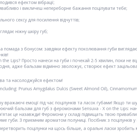
лодився ефектом вібрації;
ривабливо і викличеш непереборне бажання поцілувати тебе;
ьного сексу для посилення відчуттів;
лядає ніжну шкіру губ;
чна помада з бонусом: завдяки ефекту поколювання губи вигляда
нків!
n the Lips? Просто нанеси на губи і почекай 2-5 хвилин, поки н
щодня, адже бальзам відмінно зволожує, створює ефект зацільова
тва та насолоджуйся ефектом!
nd Including: Prunus Amygdalus Dulcis (Sweet Almond Oil), Cinnamomu
ру вражаючі емоції під час поцілунків та ласок губами! Якщо ти
чий бальзам для губ з феромонами Sensuva - X on the Lips: нанес
пам'ятає це назавжди! Феромони у складі підвищать твою привабли
е губи. З приємним ароматом полуниці. Посібник з поцілунків у 
 перетворить поцілунки на щось більше, а оральні ласки зробить