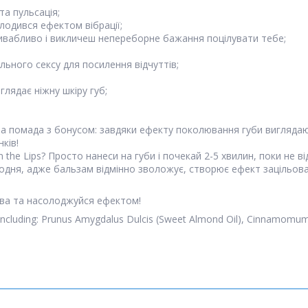
та пульсація;
лодився ефектом вібрації;
ривабливо і викличеш непереборне бажання поцілувати тебе;
ьного сексу для посилення відчуттів;
лядає ніжну шкіру губ;
чна помада з бонусом: завдяки ефекту поколювання губи вигляда
нків!
n the Lips? Просто нанеси на губи і почекай 2-5 хвилин, поки н
щодня, адже бальзам відмінно зволожує, створює ефект зацільова
тва та насолоджуйся ефектом!
nd Including: Prunus Amygdalus Dulcis (Sweet Almond Oil), Cinnamomu