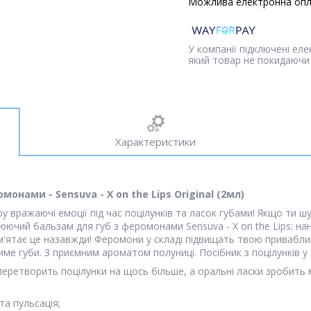
У компанії підключені ел
який товар не покидаючи 
Характеристики
нами - Sensuva - X on the Lips Original (2мл)
ру вражаючі емоції під час поцілунків та ласок губами! Якщо ти
чий бальзам для губ з феромонами Sensuva - X on the Lips: нанес
пам'ятає це назавжди! Феромони у складі підвищать твою привабли
е губи. З приємним ароматом полуниці. Посібник з поцілунків у 
 перетворить поцілунки на щось більше, а оральні ласки зробить
та пульсація;