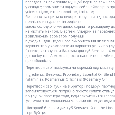
передається при поцілунку, щоб партнер теж насо
у складі феромони: ти відчуєш себе неймовірно п
унісекс: підходить і чоловікам, і жінкам;
безпечно та приємно використовувати під час орал
повністю натуральні інгредієнти;
масло солодкого мигдалю, кориці та розмарину дог
не містить ментол, L-аргінін, гліцерин та парабени;
з хвилюючим ароматом полуниці;
підходить для щоденного використання як гігієні
керівництво у комплекті: 40 варіантів різних поцілу
Як використовувати бальзам для губ Sensuva - X o
до поцілунків. А можна просто наносити на губи 
привабливість!
Перетвори свої поцілунки на окремий вид мистец
Ingredients: Beeswax, Proprietary Essential Oil Ble
(vitamin e), Rosmarinus Officinalis (Rosemary Oil)
Перетвори свої губи на вібратор і подаруй партне
запам'ятовується, потрібно просто купити стимулюю
поцілунок партнера туди, куди захочеш - і він за
формула з натуральними маслами ніжно доглядатим
Шикарний бальзам для губ Sensuva - X on the Lips
спробуй це: