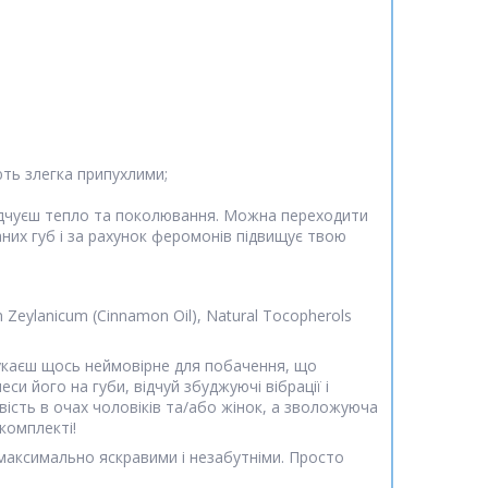
ють злегка припухлими;
е відчуєш тепло та поколювання. Можна переходити
них губ і за рахунок феромонів підвищує твою
m Zeylanicum (Cinnamon Oil), Natural Tocopherols
 шукаєш щось неймовірне для побачення, що
и його на губи, відчуй збуджуючі вібрації і
вість в очах чоловіків та/або жінок, а зволожуюча
комплекті!
 максимально яскравими і незабутніми. Просто