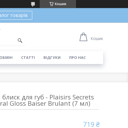
Кошик
алог товарів
7
Кошик
 ОБМІН
СТАТТІ
ВІДГУКИ
ПРО НАС
иск для губ - Plaisirs Secrets
ral Gloss Baiser Brulant (7 мл)
719 ₴