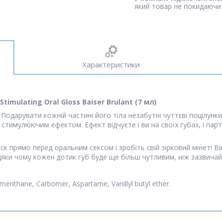
який товар не покидаючи 
Характеристики
timulating Oral Gloss Baiser Brulant (7 мл)
дарувати кожній частині його тіла незабутні чуттєві поцілунки? 
) зі стимулюючим ефектом. Ефект відчуєте і ви на своїх губах, і па
ск прямо перед оральним сексом і зробіть свій зірковий мінет! В
ки чому кожен дотик губ буде ще більш чутливим, ніж зазвичай
 menthane, Carbomer, Aspartame, Vanillyl butyl ether.