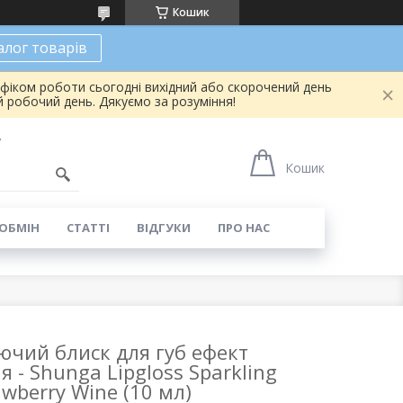
Кошик
алог товарів
афіком роботи сьогодні вихідний або скорочений день
 робочий день. Дякуємо за розуміння!
7
Кошик
 ОБМІН
СТАТТІ
ВІДГУКИ
ПРО НАС
чий блиск для губ ефект
 - Shunga Lipgloss Sparkling
awberry Wine (10 мл)