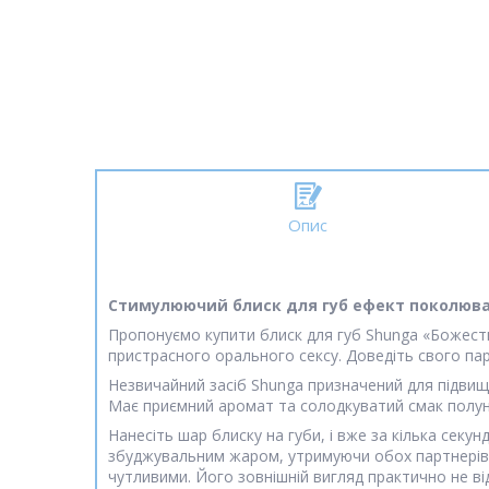
Опис
Стимулюючий блиск для губ ефект поколювання
Пропонуємо купити блиск для губ Shunga «Божест
пристрасного орального сексу. Доведіть свого п
Незвичайний засіб Shunga призначений для підвищ
Має приємний аромат та солодкуватий смак полуниц
Нанесіть шар блиску на губи, і вже за кілька се
збуджувальним жаром, утримуючи обох партнерів н
чутливими. Його зовнішній вигляд практично не в