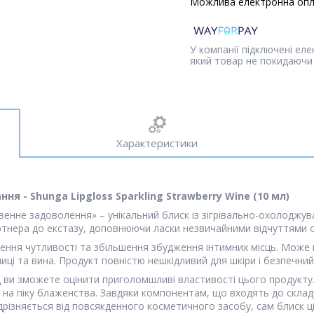
У компанії підключені ел
який товар не покидаючи 
Характеристики
 - Shunga Lipgloss Sparkling Strawberry Wine (10 мл)
венне задоволення» – унікальний блиск із зігрівально-охолоджу
артнера до екстазу, доповнюючи ласки незвичайними відчуттями
ення чутливості та збільшення збудження інтимних місць. Може в
і та вина. Продукт повністю нешкідливий для шкіри і безпечний
кунд ви зможете оцінити приголомшливі властивості цього продук
а піку блаженства. Завдяки компонентам, що входять до складу,
ідрізняється від повсякденного косметичного засобу, сам блиск 