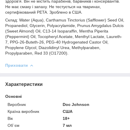
здоров'я. Він не містить парабенів, барвників і консервантів.
Не має смаку і запаху. Не тестується на тваринах,
сертифікований PETA. Зроблено в США.
Склад: Water (Aqua), Carthamus Tinctorius (Safflower) Seed Oil,
Propanediol, Glycerin, Polyacrylamide, Prunus Amygdalus Dulcis
(Sweet Almond) Oil, C13-14 Isoparaffin, Mentha Piperita
(Peppermint) Oil, Tocopheryl Acetate, Menthyl Lactate, Laureth-
7, PPG-26-Buteth-26, PEG-40 Hydrogenated Castor Oil,
Propylene Glycol, Diazolidinyl Urea, Methylparaben,
Propylparaben, Red 33 (Cl17200).
Приховати
Характеристики
Основні
Виробник
Doc Johnson
Країна виробник
США
Вік
18+
Об`єм
7 мл