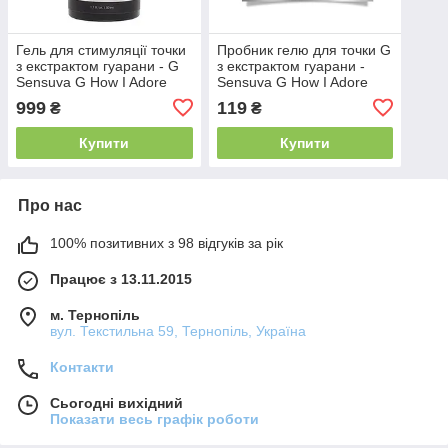
Гель для стимуляції точки
Пробник гелю для точки G
з екстрактом гуарани - G
з екстрактом гуарани -
Sensuva G How I Adore
Sensuva G How I Adore
You G-Spot (50 мл)
You G-Spot (6 мл)
999
119
₴
₴
Купити
Купити
Про нас
100% позитивних з 98 відгуків за рік
Працює з 13.11.2015
м. Тернопіль
вул. Текстильна 59, Тернопіль, Україна
Контакти
Сьогодні вихідний
Показати весь графік роботи