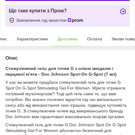
Що таке купити з Пром?
Замовлення під захистом
пис
Характеристики
Доставка
Оплата
Умови пове
Опис
Стимулюючий гель для точки G з олією мигдалю і
перцевої м’яти - Doc Johnson Spot-On G-Spot (7 мл)
У нас ви можете придбати стимулюючий гель для точки G
Spot On G-Spot Stimulating Gel For Women. Мрієте отримати
потужний мультиоргазм? Тоді цей гель саме те, що вам
потрібно. Він значно посилює відчуття під час вагінального
сексу або від використання секс-іграшок, підвищує чутливість
точки G. Зі стимулюючим гелем від американського бренду
Doc Johnson вам гарантовані максимально яскраві оргазми.
Стимулюючий гель для точки G Doc Johnson Spot On G-Spot
Stimulating Gel For Women абсолютно безпечний для