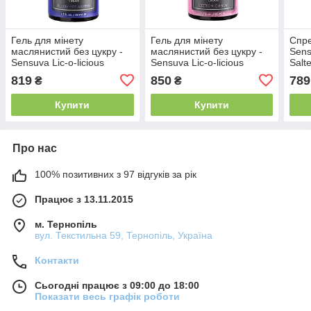
Гель для мінету
Гель для мінету
Спре
маслянистий без цукру -
маслянистий без цукру -
Sens
Sensuva Lic-o-licious
Sensuva Lic-o-licious
Salt
Blueberry Muffin (50 мл)
Cotton Candy (50 мл)
819
850
789
₴
₴
Купити
Купити
Про нас
100% позитивних з 97 відгуків за рік
Працює з 13.11.2015
м. Тернопіль
вул. Текстильна 59, Тернопіль, Україна
Контакти
Сьогодні працює з 09:00 до 18:00
Показати весь графік роботи