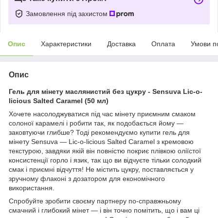
Замовлення під захистом
Опис
Характеристики
Доставка
Оплата
Умови п
Опис
Гель для мінету маслянистий без цукру - Sensuva Lic-o-
licious Salted Caramel (50 мл)
Хочете насолоджуватися під час мінету приємним смаком
солоної карамелі і робити так, як подобається йому —
заковтуючи глибше? Тоді рекомендуємо купити гель для
мінету Sensuva — Lic-o-licious Salted Caramel з кремовою
текстурою, завдяки якій він повністю покриє плівкою оліїстої
консистенції горло і язик, так що ви відчуєте тільки солодкий
смак і приємні відчуття! Не містить цукру, поставляється у
зручному флаконі з дозатором для економічного
використання.
Спробуйте зробити своєму партнеру по-справжньому
смачний і глибокий мінет — і він точно помітить, що і вам ці