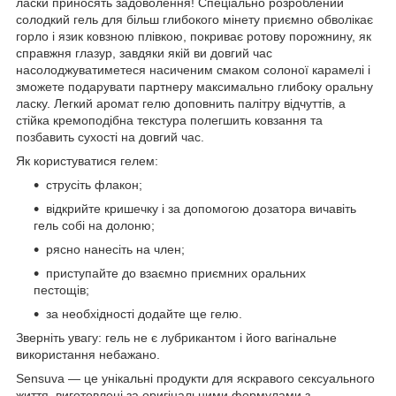
ласки приносять задоволення! Спеціально розроблений
солодкий гель для більш глибокого мінету приємно обволікає
горло і язик ковзною плівкою, покриває ротову порожнину, як
справжня глазур, завдяки якій ви довгий час
насолоджуватиметеся насиченим смаком солоної карамелі і
зможете подарувати партнеру максимально глибоку оральну
ласку. Легкий аромат гелю доповнить палітру відчуттів, а
стійка кремоподібна текстура полегшить ковзання та
позбавить сухості на довгий час.
Як користуватися гелем:
струсіть флакон;
відкрийте кришечку і за допомогою дозатора вичавіть
гель собі на долоню;
рясно нанесіть на член;
приступайте до взаємно приємних оральних
пестощів;
за необхідності додайте ще гелю.
Зверніть увагу: гель не є лубрикантом і його вагінальне
використання небажано.
Sensuva — це унікальні продукти для яскравого сексуального
життя, виготовлені за оригінальними формулами з