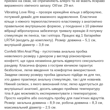
приємні на смак, не спричиняють алергії та не мають яскраво
вираженого хімічного запаху. Об'єм: 29 мл.
Vibrating Love Ring – прозоре ерекційне кільце з віброкулею,
потужний девайс для взаємного задоволення. Еластичне
кільце з ніжного термопластичного еластомеру з анатомічно
правильною внутрішньою формою, у поєднанні з 10 рівнями
вібрації вібропатрона забезпечує тривалу ерекцію й потужну
стимуляцію як пеніса, так і клітора. Працює від 1 батарейки
LR754 (входить до комплекту). Розмір: довжина – 5,1 см,
внутрішній діаметр – 3,8 см.
Confetti Mini Anal Plag - пустотлива анальна пробка
невеликого розміру з декором у вигляді різноколірних
конфетті, ще одна незамінна деталь відвертого сексуального
рандеву. Класична форма з гострим кінчиком гарантує
безболісне, легке введення та комфортне використання.
Завдяки своєму розміру пробка ідеально підійде як для тих,
хто давно практикує анальну стимуляцію, так і для новачків.
Ніжний силікон, з якого виконаний плаг, легко адаптується до
внутрішньої анатомії, досить швидко приймає температуру
тіла й дає можливість експериментувати з температурою.
Просто нагрійте або охолодіть пробку для пам'ятних відчуттів.
Розмір: загальна довжина – 8,9 см, робоча довжина – 8,3 см,
максимальний діаметр – 2,5 см.