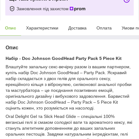
Замовлення під захистом
Опис
Характеристики
Доставка
Оплата
Умови п
Опис
Набір - Doc Johnson GoodHead Party Pack 5 Piece Kit
Влаштуйте запальну секс-вечірку разом із вашим партнером,
купіть набір Doc Johnson GoodHead – Party Pack. Яскравий
набір складається з двох гелів для орального сексу,
ерекційного кільця з віброкулею, силіконової анальної пробки
та мастурбатора – це поєднання позитивних емоцій,
оригінального дизайну і вибухового задоволення. Барвистий
набір Doc Johnson GoodHead – Party Pack – 5 Piece Kit
оцінить кожен, хто розуміється на насолоді.
Oral Delight Gel та Slick Head Glide – спеціальні 100%
веганські гелі зі смаком солодкої вати та ароматного кексу, які
стануть апетитним доповненням до ваших запальних
оральних пестощів. Завдяки натуральним інгредієнтам, гелі