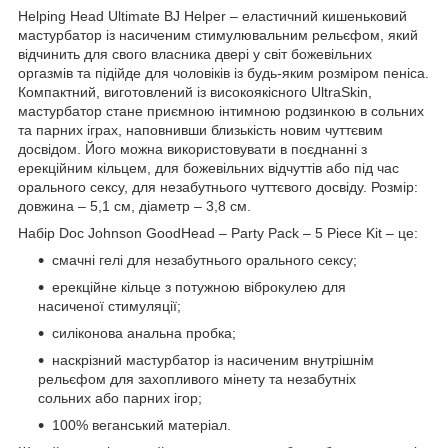
Helping Head Ultimate BJ Helper – еластичний кишеньковий
мастурбатор із насиченим стимулювальним рельєфом, який
відчинить для свого власника двері у світ божевільних
оргазмів та підійде для чоловіків із будь-яким розміром пеніса.
Компактний, виготовлений із високоякісного UltraSkin,
мастурбатор стане приємною інтимною родзинкою в сольних
та парних іграх, наповнивши близькість новим чуттєвим
досвідом. Його можна використовувати в поєднанні з
ерекційним кільцем, для божевільних відчуттів або під час
орального сексу, для незабутнього чуттєвого досвіду. Розмір:
довжина – 5,1 см, діаметр – 3,8 см.
Набір Doc Johnson GoodHead – Party Pack – 5 Piece Kit – це:
смачні гелі для незабутнього орального сексу;
ерекційне кільце з потужною віброкулею для
насиченої стимуляції;
силіконова анальна пробка;
наскрізний мастурбатор із насиченим внутрішнім
рельєфом для захопливого мінету та незабутніх
сольних або парних ігор;
100% веганський матеріал.