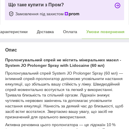
Що таке купити з Пром?
Замовлення під захистом
арактеристики
Доставка
Оплата
Умови повернення
Опис
Пролонгувальний спрей не містить мінеральних масел -
System JO Prolonger Spray with Lidocaine (60 мл)
Пролонгувальний спрей System JO Prolonger Spray (60 мл) —
інтимний спрей-пролонгатор допоможе уповільнити настання
еякуляції, що збільшить вашу стійкість у ліжку. Швидкодійний
спрей моментально всотується та легкий у використанні.
Тривала близькість та спільний оргазм. Лідокаїн знижує
чутливість нервових закінчень та допомагає уповільнити
настання еякуляції. Нанесіть за деякий час до близькості, щоб
засіб встиг всотатися. Звертаємо вашу увагу, що засіб не
призначений для орального використання.
Активна речовина цього пролонгатора — це лідокаїн 10 %