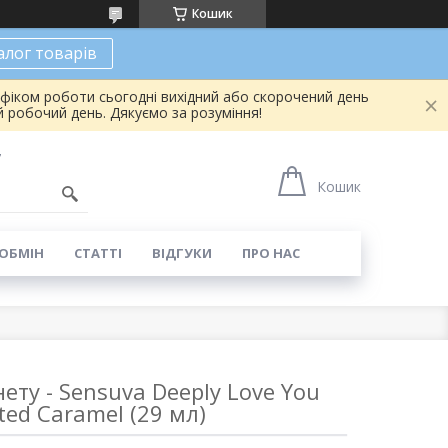
Кошик
алог товарів
афіком роботи сьогодні вихідний або скорочений день
 робочий день. Дякуємо за розуміння!
7
Кошик
 ОБМІН
СТАТТІ
ВІДГУКИ
ПРО НАС
ету - Sensuva Deeply Love You
ted Caramel (29 мл)