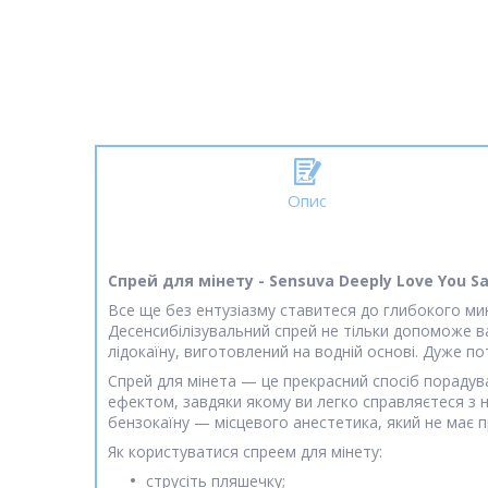
Опис
Спрей для мінету - Sensuva Deeply Love You Sa
Все ще без ентузіазму ставитеся до глибокого мин
Десенсибілізувальний спрей не тільки допоможе ва
лідокаїну, виготовлений на водній основі. Дуже п
Спрей для мінета — це прекрасний спосіб порадува
ефектом, завдяки якому ви легко справляєтеся з 
бензокаїну — місцевого анестетика, який не має п
Як користуватися спреем для мінету:
струсіть пляшечку;