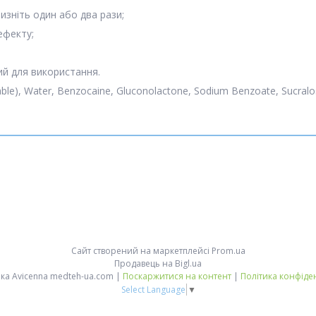
изніть один або два рази;
ефекту;
ний для використання.
ble), Water, Benzocaine, Gluconolactone, Sodium Benzoate, Sucralose,
Сайт створений на маркетплейсі
Prom.ua
Продавець на Bigl.ua
Медтехніка Avicenna medteh-ua.com |
Поскаржитися на контент
|
Політика конфіде
Select Language
▼