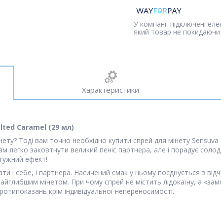
У компанії підключені ел
який товар не покидаючи 
Характеристики
lted Caramel (29 мл)
ету? Тоді вам точно необхідно купити спрей для мінету Sensuva D
м легко заковтнути великий пеніс партнера, але і порадує солод
отужний ефект!
ти і себе, і партнера. Насичений смак у ньому поєднується з ві
найглибшим мінетом. При чому спрей не містить лідокаїну, а «з
ротипоказань крім індивідуальної непереносимості.