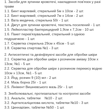
1. Засоби для зупинки кровотечі, накладення пов'язок у разі
травм
1.1. Бинт марлевий, стерильний 5м х 10см - 2 шт.
1.2. Бинт марлевий, стерильний 7м х 14см - 2 шт.
1.3. Вата медична, стерильна 50г - 1 шт.
1.4. Джгут для зупинки кровотечі, текстиль посилений - 1 шт.
1.5. Лейкопластир бактерицидний 1,9см х 7,2см - 10 шт.
1.6. Пакет перев'язувальний, стерильний з однією
подушечкою - 1 шт.
1.7. Серветка стерильна 29см х 45см - 5 шт.
1.8. Серветка спиртова №1 - 3 шт.
2. Антисептичні та дезінфікуючі засоби для обробки шкіри
2.1. Серветка для обробки шкіри з розчином аміаку 10см х
13см, №1 - 5 шт.
2.2. Серветка для обробки шкіри з розчином перекису водню
10см х 13см, №1 - 5 шт.
2.3. Йод, розчин 9 (10) мл - 2 шт.
2.4. Мазь борна 25г - 1 шт.
2.5. Лінімент Вишневського мазь 25г - 1 шт.
3. Знеболювальні, протизапальні та ноотропні засоби
3.1. Анальгін, таблетки №10 - 2 шт.
3.2. Ацетилсаліцилова кислота, таблетки №10 - 3 шт.
3.3. Циннарізин, таблетки №50 - 1 шт.