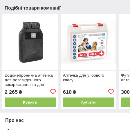
Подібні товари компанії
Водонепроникна аптечка
Аптечка для учбового
Футл
для повсякденного
класу
апте
використання та для
однієї людини, чорна
2 265
610
300
₴
₴
Купити
Купити
Про нас