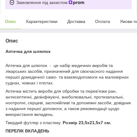
Замовлення під захистом
Опис
Характеристики
Доставка
Оплата
Умови п
Опис
Аптечка для шлюпок
Аптечка для шлюпок - це набір медичних виробів та
лікарських засобів, призначений для своєчасного надання
першої домедичної само- та взаємодопомоги на маломірних
суднах, човнах і плотах.
Аптечка містить вироби для обробки та перев'язки ран,
антисептичні, дезінфікуючі, знеболювальні, протизапальні,
ноотропні, серцеві, заспокійливі та допоміжні засоби, довідник
з надання першої допомоги, а також рекомендації щодо
використання вкладень.
Твердий футляр з пластику.
Розмір 23,5х21,5х7 см.
ПЕРЕЛІК ВКЛАДЕНЬ