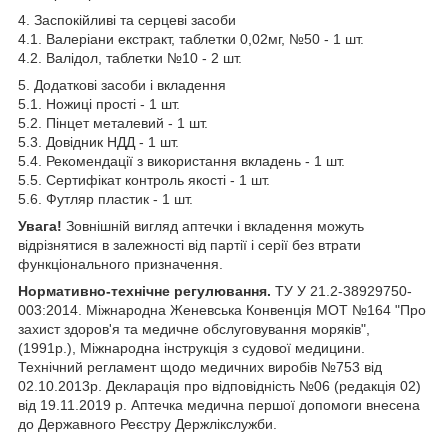
4. Заспокійливі та серцеві засоби
4.1. Валеріани екстракт, таблетки 0,02мг, №50 - 1 шт.
4.2. Валідол, таблетки №10 - 2 шт.
5. Додаткові засоби і вкладення
5.1. Ножиці прості - 1 шт.
5.2. Пінцет металевий - 1 шт.
5.3. Довідник НДД - 1 шт.
5.4. Рекомендації з використання вкладень - 1 шт.
5.5. Сертифікат контроль якості - 1 шт.
5.6. Футляр пластик - 1 шт.
Увага!
Зовнішній вигляд аптечки і вкладення можуть
відрізнятися в залежності від партії і серії без втрати
функціонального призначення.
Нормативно-технічне регулювання.
ТУ У 21.2-38929750-
003:2014. Міжнародна Женевська Конвенція МОТ №164 "Про
захист здоров'я та медичне обслуговування моряків",
(1991р.), Міжнародна інструкція з судової медицини.
Технічний регламент щодо медичних виробів №753 від
02.10.2013р. Декларація про відповідність №06 (редакція 02)
від 19.11.2019 р. Аптечка медична першої допомоги внесена
до Державного Реєстру Держлікслужби.