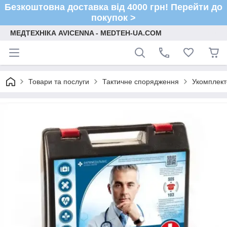
Безкоштовна доставка від 4000 грн! Перейти до
покупок >
МЕДТЕХНІКА AVICENNA - MEDTEH-UA.COM
Товари та послуги
Тактичне спорядження
Укомплект