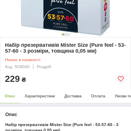
Набір презервативів Mister Size (Pure feel - 53-
57-60 - 3 розміри, товщина 0,05 мм)
Немає в наявності
Код: SO8040
Роздріб
229
₴
Опис
Характеристики
Доставка
Оплата
Умови п
Опис
Набір презервативів Mister Size (Pure feel - 53-57-60 - 3
розміри, товщина 0,05 мм)