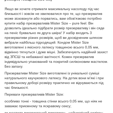
Якщо ви хочете отримати максимальну насолоду під час
близькості і зовсім не хвилюватися про те, що презерватив
може зісковзнути або порватись, вам обов'язково потрібно
купити набір презервативів Mister Size – pure feel. Він
дозволить ідеально підібрати розмір презервативу і він сяде
на пеніс буквально як друга шкіра! У набір входить 3
презервативи різних розмірів, щоб ви досвідченим шляхом
вибрали найбільш підходящий. Кондом Mister Size
виготовлені з якісного латексу товщиною всього 0,05 мм,
відмінно тягнуться і дуже міцні. Забезпечують надійний захист
від ЗПСШ та небажаної вагітності. Кожен презерватив
індивідуально упакований та покритий силіконовим мастилом.
Без запаху.
Презервативи Mister Size виготовлені із унікальної суміші
натурального каучукового латексу. На дотик вони м'які і при
правильному доборі розміру практично не відчуваються під
час близькості.
Переваги презервативів Mister Size:
особливо тонкі - товщина стінки всього 0,05 мм, що ніяк не
заважає приємному та яскравому сексу;
як мастило використаний диметикон - найчистіший силікон;