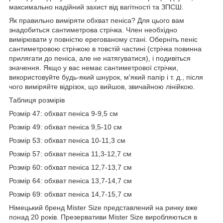
максимально надійний захист від вагітності та ЗПСШ.
Як правильно виміряти обхват пеніса? Для цього вам
знадобиться сантиметрова стрічка. Член необхідно
вимірювати у повністю ерегованому стані. Оберніть пеніс
сантиметровою стрічкою в товстій частині (стрічка повинна
прилягати до пеніса, але не натягуватися), і подивіться
значення. Якщо у вас немає сантиметрової стрічки,
використовуйте будь-який шнурок, м'який папір і т. д., після
чого виміряйте відрізок, що вийшов, звичайною лінійкою.
Таблиця розмірів
Розмір 47: обхват пеніса 9-9,5 см
Розмір 49: обхват пеніса 9,5-10 см
Розмір 53: обхват пеніса 10-11,3 см
Розмір 57: обхват пеніса 11,3-12,7 см
Розмір 60: обхват пеніса 12,7-13,7 см
Розмір 64: обхват пеніса 13,7-14,7 см
Розмір 69: обхват пеніса 14,7-15,7 см
Німецький бренд Mister Size представлений на ринку вже
понад 20 років. Презервативи Mister Size виробляються в