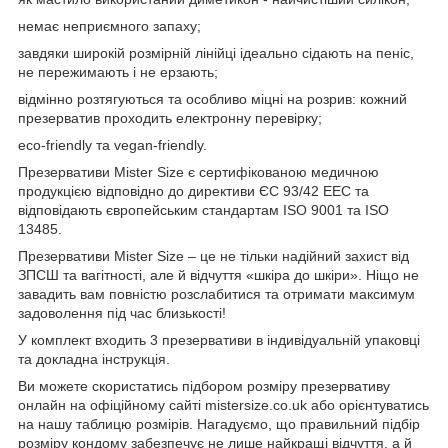
немає неприємного запаху;
завдяки широкій розмірній лінійці ідеально сідають на пеніс,
не пережимають і не ерзають;
відмінно розтягуються та особливо міцні на розрив: кожний
презерватив проходить електронну перевірку;
eco-friendly та vegan-friendly.
Презервативи Mister Size є сертифікованою медичною
продукцією відповідно до директиви ЄС 93/42 EEC та
відповідають європейським стандартам ISO 9001 та ISO
13485.
Презервативи Mister Size – це не тільки надійний захист від
ЗПСШ та вагітності, але й відчуття «шкіра до шкіри». Ніщо не
завадить вам повністю розслабитися та отримати максимум
задоволення під час близькості!
У комплект входить 3 презервативи в індивідуальній упаковці
та докладна інструкція.
Ви можете скористатись підбором розміру презервативу
онлайн на офіційному сайті mistersize.co.uk або орієнтуватись
на нашу таблицю розмірів. Нагадуємо, що правильний підбір
розміру кондому забезпечує не лише найкращі відчуття, а й