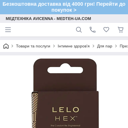
Безкоштовна доставка від 4000 грн! Перейти до
покупок >
МЕДТЕХНІКА AVICENNA - MEDTEH-UA.COM
Товари та послуги
Інтимне здоров'я
Для пар
Пре