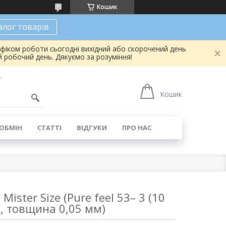
Кошик
алог товарів
афіком роботи сьогодні вихідний або скорочений день
 робочий день. Дякуємо за розуміння!
7
Кошик
 ОБМІН
СТАТТІ
ВІДГУКИ
ПРО НАС
ister Size (Pure feel 53– 3 (10
, товщина 0,05 мм)