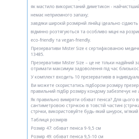
як мастило використаний диметикон - найчистіший
немає неприємного запаху;
завдяки широкій розмірній лінійці ідеально сідають
відмінно розтягуються та особливо міцні на розр
eco-friendly та vegan-friendly.
Презервативи Mister Size є сертифікованою медич
13485.
Презервативи Mister Size – це не тільки надійний 
отримати максимум задоволення під час близькост
У комплект входить 10 презервативів в індивідуаль
Ви можете скористатись підбором розміру презерва
правильний підбір розміру кондому забезпечує не 
Як правильно виміряти обхват пеніса? Для цього в
сантиметровою стрічкою в товстій частині (стрічк
стрічки, використовуйте будь-який шнурок, м'який п
Таблиця розмірів
Розмір 47: обхват пеніса 9-9,5 см
Розмір 49: обхват пеніса 9,5-10 см