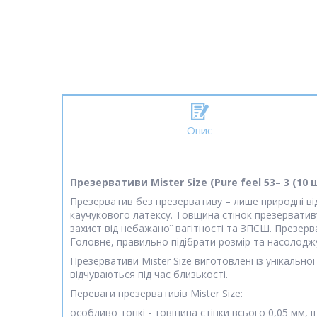
Опис
Презервативи Mister Size (Pure feel 53– 3 (10
Презерватив без презервативу – лише природні відч
каучукового латексу. Товщина стінок презервативу
захист від небажаної вагітності та ЗПСШ. Презер
Головне, правильно підібрати розмір та насолодж
Презервативи Mister Size виготовлені із унікально
відчуваються під час близькості.
Переваги презервативів Mister Size:
особливо тонкі - товщина стінки всього 0,05 мм, 