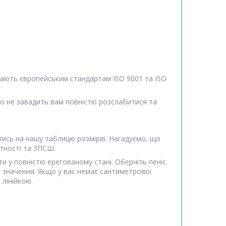
ідають європейським стандартам ISO 9001 та ISO
Ніщо не завадить вам повністю розслабитися та
тись на нашу таблицю розмірів. Нагадуємо, що
ітності та ЗПСШ.
и у повністю ерегованому стані. Оберніть пеніс
ся значення. Якщо у вас немає сантиметрової
 лінійкою.