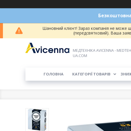
Безкоштовна 
Шановний клієнт! Зараз компанія не може ш
(передсвятковий). Ваша зая
МЕДТЕХНІКА AVICENNA - MEDTEH
UA.COM
ГОЛОВНА
КАТЕГОРІЇ ТОВАРІВ
ЗНИ