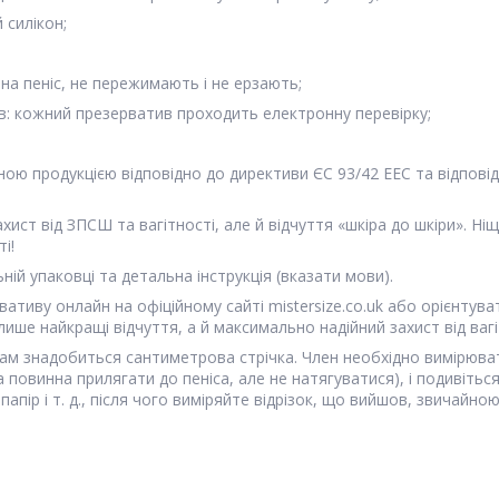
 силікон;
 на пеніс, не пережимають і не ерзають;
ив: кожний презерватив проходить електронну перевірку;
ною продукцією відповідно до директиви ЄС 93/42 EEC та відпов
захист від ЗПСШ та вагітності, але й відчуття «шкіра до шкіри». 
і!
ній упаковці та детальна інструкція (вказати мови).
тиву онлайн на офіційному сайті mistersize.co.uk або орієнтува
лише найкращі відчуття, а й максимально надійний захист від ваг
ам знадобиться сантиметрова стрічка. Член необхідно вимірюват
а повинна прилягати до пеніса, але не натягуватися), і подивіть
апір і т. д., після чого виміряйте відрізок, що вийшов, звичайною