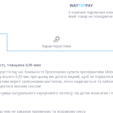
У компанії підключені ел
який товар не покидаючи 
Характеристики
 шт), товщина 0,05 мм)
уття під час близькості! Пропонуємо купити презервативи Mister 
 всього 0,05 мм, при цьому він досить міцний, щоб не порватис
вативи вкриті силіконовим мастилом, легко надягаються та забез
уватися якісним сексом!
ї суміші натурального каучукового латексу. На дотик вони м'які 
що ніяк не заважає приємному та яскравому сексу;