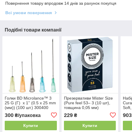
Повернення товару впродовж 14 днів за рахунок покупця
Всі умови повернення
Подібні товари компанії
Голки BD Microlance™ 3
Презервативи Mister Size
Набі
25 G (Г) x 1'' (0.5 x 25 mm
(Pure feel 53– 3 (10 шт),
Cura
(мм)) (100 шт.) 300400
товщина 0,05 мм)
Soft
300
229
903
₴/упаковка
₴
Купити
Купити