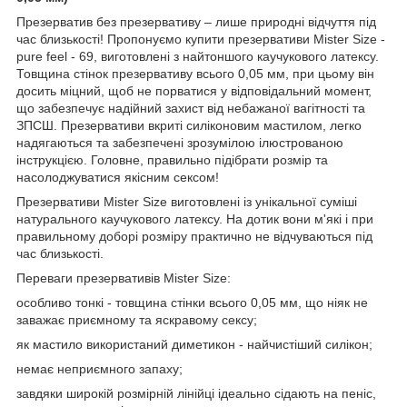
Презерватив без презервативу – лише природні відчуття під
час близькості! Пропонуємо купити презервативи Mister Size -
pure feel - 69, виготовлені з найтоншого каучукового латексу.
Товщина стінок презервативу всього 0,05 мм, при цьому він
досить міцний, щоб не порватися у відповідальний момент,
що забезпечує надійний захист від небажаної вагітності та
ЗПСШ. Презервативи вкриті силіконовим мастилом, легко
надягаються та забезпечені зрозумілою ілюстрованою
інструкцією. Головне, правильно підібрати розмір та
насолоджуватися якісним сексом!
Презервативи Mister Size виготовлені із унікальної суміші
натурального каучукового латексу. На дотик вони м'які і при
правильному доборі розміру практично не відчуваються під
час близькості.
Переваги презервативів Mister Size:
особливо тонкі - товщина стінки всього 0,05 мм, що ніяк не
заважає приємному та яскравому сексу;
як мастило використаний диметикон - найчистіший силікон;
немає неприємного запаху;
завдяки широкій розмірній лінійці ідеально сідають на пеніс,