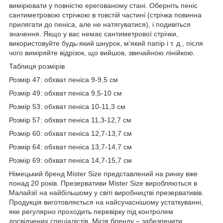
вимірювати у повністю ерегованому стані. Оберніть пеніс
сантиметровою стрічкою в товстій частині (стрічка повинна
прилягати до пеніса, але не натягуватися), і подивіться
значення. Якщо у вас немає сантиметрової стрічки,
використовуйте будь-який шнурок, м'який папір і т. д., після
чого виміряйте відрізок, що вийшов, звичайною лінійкою.
Таблиця розмірів
Розмір 47: обхват пеніса 9-9,5 см
Розмір 49: обхват пеніса 9,5-10 см
Розмір 53: обхват пеніса 10-11,3 см
Розмір 57: обхват пеніса 11,3-12,7 см
Розмір 60: обхват пеніса 12,7-13,7 см
Розмір 64: обхват пеніса 13,7-14,7 см
Розмір 69: обхват пеніса 14,7-15,7 см
Німецький бренд Mister Size представлений на ринку вже
понад 20 років. Презервативи Mister Size виробляються в
Малайзії на найбільшому у світі виробництві презервативів.
Продукція виготовляється на найсучаснішому устаткуванні,
яке регулярно проходить перевірку під контролем
досвідчених спеціалістів. Місія бренду – забезпечити