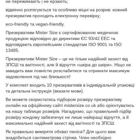
не пережимають і не ерзають;
відмінно розтягуються та особливо міцні на розрив: кожний
презерватив проходить електронну перевірку;
eco-friendly та vegan-friendly.
Презервативи Mister Size є сертифікованою медичною
продукцією відповідно до директиви ЄС 93/42 EEC та
відповідають європейським стандартам ISO 9001 та ISO
13485.
Презервативи Mister Size – це не тільки надійний захист від
ЗПСШ та вагітності, але й відчуття «шкіра до шкіри». Ніщо не
завадить вам повністю розслабитися та отримати максимум
задоволення під час близькості!
У комплект входить 10 презервативів в індивідуальній упаковці
та детальна інструкція (вказати мови).
Ви можете скористатись підбором розміру презервативу
онлайн на офіційному сайті mistersize.co.uk або орієнтуватись
на нашу таблицю розмірів. Нагадуємо, що правильний підбір
розміру кондому забезпечує не лише найкращі відчуття, а й
максимально надійний захист від вагітності та ЗПСШ.
Як правильно виміряти обхват пеніса? Для цього вам
знадобиться сантиметрова стрічка. Член необхідно