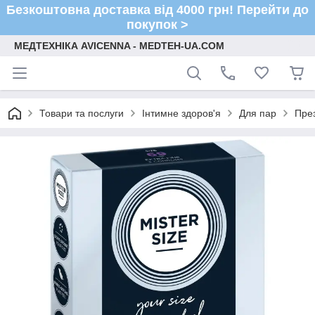
Безкоштовна доставка від 4000 грн! Перейти до
покупок >
МЕДТЕХНІКА AVICENNA - MEDTEH-UA.COM
Товари та послуги
Інтимне здоров'я
Для пар
Пре