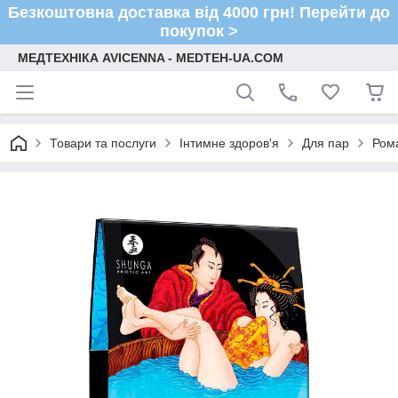
Безкоштовна доставка від 4000 грн! Перейти до
покупок >
МЕДТЕХНІКА AVICENNA - MEDTEH-UA.COM
Товари та послуги
Інтимне здоров'я
Для пар
Ром