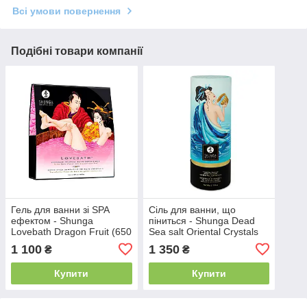
Всі умови повернення
Подібні товари компанії
Гель для ванни зі SPA
Сіль для ванни, що
ефектом - Shunga
піниться - Shunga Dead
Lovebath Dragon Fruit (650
Sea salt Oriental Crystals
г)
Ocean Temptations (500 г)
1 100
1 350
₴
₴
Купити
Купити