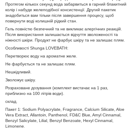
Протягом кількох секунд вода забарвиться в гарний блакитний
колір і набуде желеподібної консистенції. Другий пакетик
знадобиться вам тільки після завершення процесу, щоб
повернути воді колишній рідкий стан.
Гель повністю безпечний та не викликає алергічних реакцій.
Після використання залишається відчуття зволоженості та
ніжності шкіри. Продукт не фарбує шкіру та не залишає плям.
Особливості Shunga LOVEBATH:
Перетворює воду на ароматне желе.
Не фарбується та не залишає плям.
Нешкідливий.
Зволожує шкіру.
Розраховане дозування (комплект вистачає на 1 раз,
приблизно на 100 літрів води).
склад.
Пакет 1: Sodium Polyacrylate, Fragrance, Calcium Silicate, Aloe
Vera Extract, Allantoin, Panthenol, FD&C Blue, Amyl Cinnamal,
Benzyl Salicylate, Lilial, Benzyl Benzoate, Hexyl Cinnamal,
Limonene.