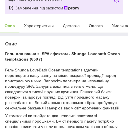
Замовлення під захистом
Опис
Характеристики
Доставка
Оплата
Умови п
Опис
Гель для ванни зі SPA ефектом - Shunga Lovebath Ocean
temptations (650 г)
Гель Shunga LoveBath Ocean temptations здатний
перетворити вашу ванну на місце яскравої прелюдії перед
пристрасною ніччю. Запросіть партнера на незвичайну
процедуру SPA. Зануріть ваші тіла в тепле желе, що
складається з тисячі пружних крупинок. Глянсовий блиск
поверхні зачаровує погляд. Відчуття приємного масажу
розслаблюють. Легкий аромат океанського брза пробуджує
сексуальне бажання і занурює вас у світ еротичних фантазій.
У комплекті ви знайдете два невеликі пакетики зі
спеціальними порошками. Вміст першого пакету потрібно
повністю висипати у воду перед початком чарівного обряду.