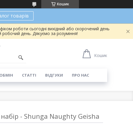
Кошик
алог товарів
афіком роботи сьогодні вихідний або скорочений день
 робочий день. Дякуємо за розуміння!
7
Кошик
 ОБМІН
СТАТТІ
ВІДГУКИ
ПРО НАС
набір - Shunga Naughty Geisha