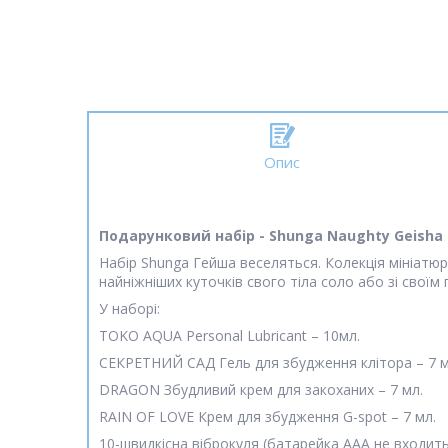
Опис
Подарунковий набір - Shunga Naughty Geisha
Набір Shunga Гейша веселяться. Колекція мініатю
найніжніших куточків свого тіла соло або зі своїм
У наборі:
TOKO AQUA Personal Lubricant – 10мл.
СЕКРЕТНИЙ САД Гель для збудження клітора – 7 м
DRAGON Збудливий крем для закоханих – 7 мл.
RAIN OF LOVE Крем для збудження G-spot – 7 мл.
10-швидкісна віброкуля (батарейка AAA не входить