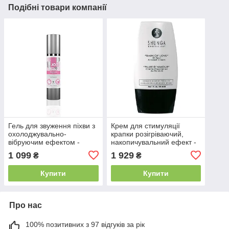
Подібні товари компанії
Гель для звуження піхви з
Крем для стимуляції
охолоджувально-
крапки розігріваючий,
вібруючим ефектом -
накопичувальний ефект -
System JO Vaginal
G Shunga Rain Of Love (30
1 099
1 929
₴
₴
Tightening Serum (50 мл)
мл)
Купити
Купити
Про нас
100% позитивних з 97 відгуків за рік