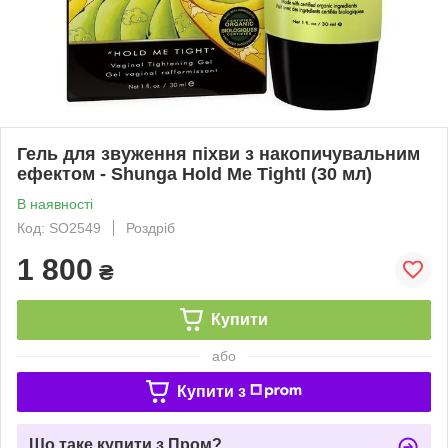
Гель для звуження піхви з накопичувальним
ефектом - Shunga Hold Me TightI (30 мл)
В наявності
Код: SO2549
Роздріб
1 800
₴
Купити
або
Купити з
Що таке купити з Пром?