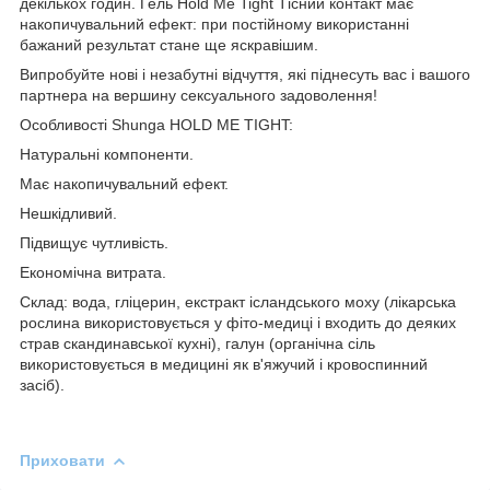
декількох годин. Гель Hold Me Tight Тісний контакт має
накопичувальний ефект: при постійному використанні
бажаний результат стане ще яскравішим.
Випробуйте нові і незабутні відчуття, які піднесуть вас і вашого
партнера на вершину сексуального задоволення!
Особливості Shunga HOLD ME TIGHT:
Натуральні компоненти.
Має накопичувальний ефект.
Нешкідливий.
Підвищує чутливість.
Економічна витрата.
Склад: вода, гліцерин, екстракт ісландського моху (лікарська
рослина використовується у фіто-медиці і входить до деяких
страв скандинавської кухні), галун (органічна сіль
використовується в медицині як в'яжучий і кровоспинний
засіб).
Приховати