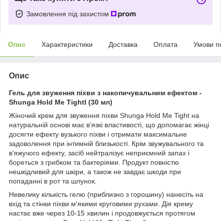
Замовлення під захистом
Опис
Характеристики
Доставка
Оплата
Умови п
Опис
Гель для звуження піхви з накопичувальним ефектом -
Shunga Hold Me TightI (30 мл)
Жіночий крем для звуження піхви Shunga Hold Me Tight на
натуральній основі має в'язкі властивості, що допомагає жінці
досягти ефекту вузького піхви і отримати максимальне
задоволення при інтимній близькості. Крім звужувального та
в'яжучого ефекту, засіб нейтралізує неприємний запах і
бореться з грибком та бактеріями. Продукт повністю
нешкідливий для шкіри, а також не завдає шкоди при
попаданні в рот та шлунок.
Невелику кількість гелю (приблизно з горошину) нанесіть на
вхід та стінки піхви м'якими круговими рухами. Дія крему
настає вже через 10-15 хвилин і продовжується протягом