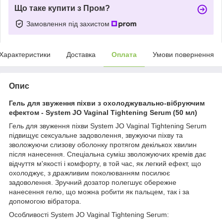
Що таке купити з Пром?
Замовлення під захистом
Характеристики
Доставка
Оплата
Умови повернення
Опис
Гель для звуження піхви з охолоджувально-вібруючим
ефектом - System JO Vaginal Tightening Serum (50 мл)
Гель для звуження піхви System JO Vaginal Tightening Serum
підвищує сексуальне задоволення, звужуючи піхву та
зволожуючи слизову оболонку протягом декількох хвилин
після нанесення. Спеціальна суміш зволожуючих кремів дає
відчуття м'якості і комфорту, в той час, як легкий ефект, що
охолоджує, з дражливим поколюванням посилює
задоволення. Зручний дозатор полегшує обережне
нанесення гелю, що можна робити як пальцем, так і за
допомогою вібратора.
Особливості System JO Vaginal Tightening Serum: