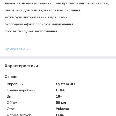
звужує та зволожує тканини піхви протягом декількох хвилин;
безпечний для повсякденного використання;
може бути використаний з іграшками;
охолодний ефект посилює задоволення;
просте та зручне застосування.
Приховати
Характеристики
Основні
Виробник
System JO
Країна виробник
США
Вік
18+
Об`єм
50 мл
Стать
Унісекс
Форма випуску
Гель