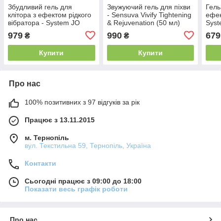
Збудливий гель для
Звужуючий гель для піхви
Гель
клітора з ефектом рідкого
- Sensuva Vivify Tightening
ефек
вібратора - System JO
& Rejuvenation (50 мл)
Syst
WARM & BUZZY (10 мл)
Stra
979
990
679
₴
₴
мл)
Купити
Купити
Про нас
100% позитивних з 97 відгуків за рік
Працює з 13.11.2015
м. Тернопіль
вул. Текстильна 59, Тернопіль, Україна
Контакти
Сьогодні працює з 09:00 до 18:00
Показати весь графік роботи
Про нас