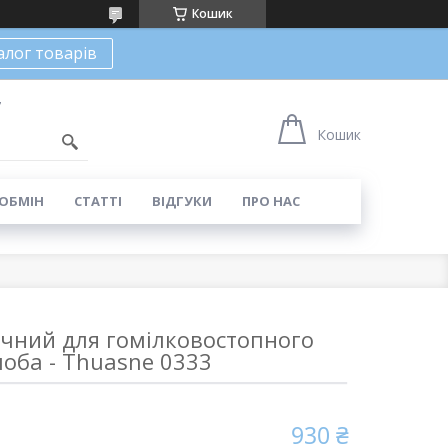
Кошик
алог товарів
7
Кошик
 ОБМІН
СТАТТІ
ВІДГУКИ
ПРО НАС
ичний для гомілковостопного
лоба - Thuasne 0333
930 ₴