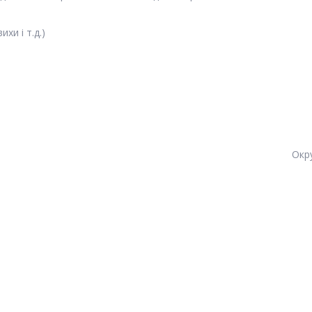
хи і т.д.)
Окр