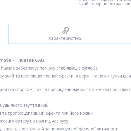
який товар не покидаючи 
Характеристики
лоба - Thuasne 0333
huasne забезпечує помірну стабілізацію суглоба.
ізуючий та пропріоцептивний ефекти, а верхні та нижні гумки іде
аняття спортом, так і в повсякденному житті з метою профілак
будь-якого взуття виріб
й та пропріоцептивний ефекти при його носінні
сацію ортезу на нозі під час руху
д занять спортом, а й за повсякденної фізичної активності