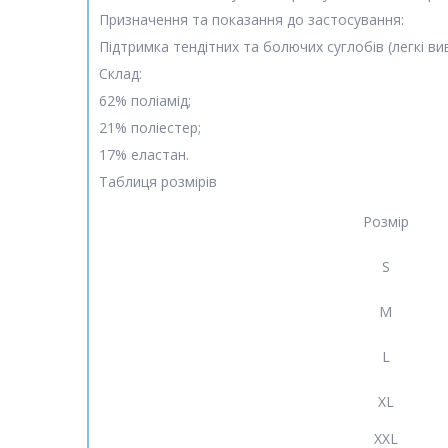
Призначення та показання до застосування:
Підтримка тендітних та болючих суглобів (легкі виви
Склад:
62% поліамід;
21% поліестер;
17% еластан.
Таблиця розмірів
Розмір
S
M
L
XL
XXL