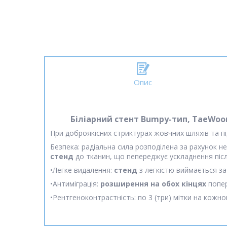
Опис
Біліарний стент Bumpy-тип, TaeWoo
При доброякісних стриктурах жовчних шляхів та п
Безпека: радіальна сила розподілена за рахунок н
стенд
до тканин, що пепереджує ускладнення піс
•Легке видалення:
стенд
з легкістю виймається з
•Aнтиміграція:
розширення на обох кінцях
попе
•Рентгеноконтрастність: по 3 (три) мітки на кожному