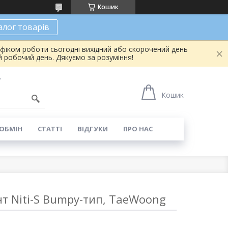
Кошик
алог товарів
афіком роботи сьогодні вихідний або скорочений день
 робочий день. Дякуємо за розуміння!
7
Кошик
 ОБМІН
СТАТТІ
ВІДГУКИ
ПРО НАС
нт Niti-S Bumpy-тип, TaeWoong