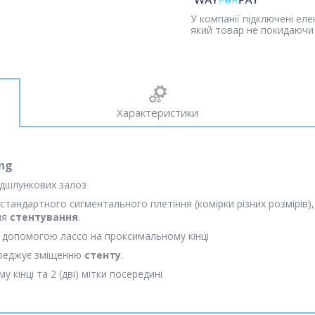
У компанії підключені ел
який товар не покидаючи 
Характеристики
ng
ідшлункових залоз
естандартного сигментального плетіння (комірки різних розмірів)
ля
стентування
.
а допомогою лассо на проксимальному кінці
реджує зміщенню
стенту
.
 кінці та 2 (дві) мітки посередині