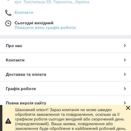
вул. Текстильна 59, Тернопіль, Україна
Контакти
Сьогодні вихідний
Показати весь графік роботи
Про нас
Контакти
Доставка та оплата
Графік роботи
Повна версія сайту
Шановний клієнт! Зараз компанія не може швидко
обробляти замовлення та повідомлення, оскільки за її
Сайт створено на маркетплейсі
Prom.ua
графіком роботи сьогодні вихідний або скорочений день
(передсвятковий). Ваша заявка, повідомлення або
замовлення буде оброблене в найближчий робочий день.