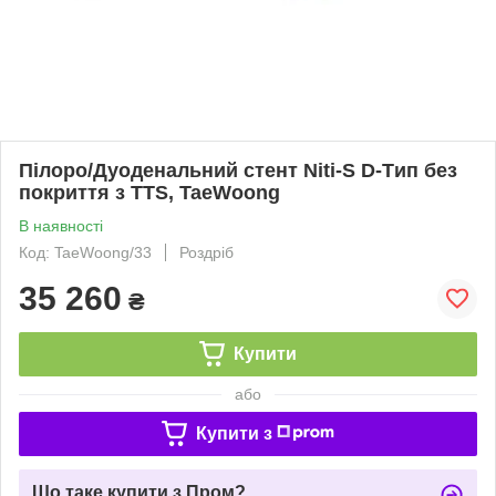
Пілоро/Дуоденальний стент Niti-S D-Tип без
покриття з TTS, TaeWoong
В наявності
Код: TaeWoong/33
Роздріб
35 260
₴
Купити
або
Купити з
Що таке купити з Пром?