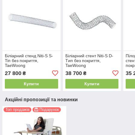
Біліарний стенд Niti-S S-
Біліарний стент Niti-S D-
Піло
Tiп без покриття,
Tип без покриття,
стен
TaeWoong
TaeWoong
покр
27 800
38 700
35 
₴
₴
Купити
Купити
Акційні пропозиції та новинки
Топ продажів
Подарунок