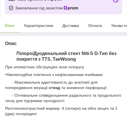
Замовлення під захистом
Опис
Характеристики
Доставка
Оплата
Умови п
Опис
Пілоро/Дуоденальний стент Niti-S D-Tип без
покриття з TTS
, TaeWoong
При злоякістних обструкціях зони пілорусу
•Хвилеподібне плетення з нефіксованими ячейками
- Максимальна адаптованість до анатомії для
попередження міграції
стенд
та зниження перфорації
- Оптимальне співвідношення радіального та продольного
тиску для підтримки прохідності
Рентгеноконтрастний маркер: 4 (чотири) на обох кінцях та 2
(два) посередині