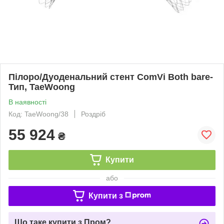
Пілоро/Дуоденальний стент ComVi Both bare-
Тип, TaeWoong
В наявності
Код: TaeWoong/38
Роздріб
55 924
₴
Купити
або
Купити з
Що таке купити з Пром?