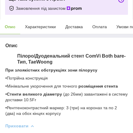
Замовлення під захистом
Опис
Характеристики
Доставка
Оплата
Умови п
Опис
Пілоро/Дуоденальний стент ComVi Both bare-
Тип, TaeWoong
При злоякістних обструкціях зони пілорусу
•Потрійна конструкція
•Mінімальне укорочення для точного
розміщення стента
•
Стенти великого діаметру
(до 26мм) завантажені в систему
доставки 10.5Fr
•Рентгеноконтрастний маркер: 3 (три) на коронах та по 2
(два) на обох кінцях корпусу
Приховати