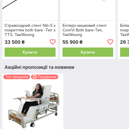
Стравохідний стент Niti-S з
Ентеро-кишковий стент
Білі
покриттям both bare -Тип з
ComVi Both bare-Тип,
покр
TTS, TaeWoong
TaeWoong
Tae
33 500
55 900
29 
₴
₴
Купити
Купити
Акційні пропозиції та новинки
Топ продажів
Подарунок